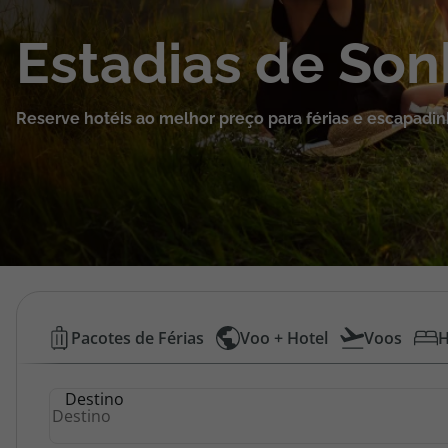
Cruzeiros
Estadias de So
Promoções
Reserve hotéis ao melhor preço para férias e escapadin
Especialistas
Cheque Viagem
Rede de Lojas
Blog TopViagens
Hotéis
Pacotes de Férias
Voo + Hotel
Voos
H
Baratos
Área de Cliente
Destino
|