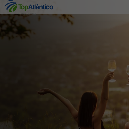
Hotéis Baratos
Destinos
Voos
Hotéis
Voos + Hotel
Pacotes de Férias
Disneyland ® Paris
Escapadinhas