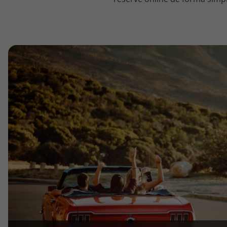
topatlantico@topatlantico.com