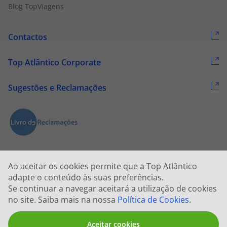
Blog TopViagens
Contactos
Top Atlântico Corporate
Sugestões e Reclamações
Ao aceitar os cookies permite que a Top Atlântico
adapte o conteúdo às suas preferências.
Se continuar a navegar aceitará a utilização de cookies
2026 © Todos os direitos reservados:
Top Atlântico, Viagens e Turismo
no site. Saiba mais na nossa
Política de Cookies
.
S.A. – RNAVT 1833
Aceitar cookies