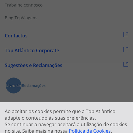
Trabalhe connosco
Blog TopViagens
Contactos
Top Atlântico Corporate
Sugestões e Reclamações
Ao aceitar os cookies permite que a Top Atlântico
adapte o conteúdo às suas preferências.
Se continuar a navegar aceitará a utilização de cookies
2026 © Todos os direitos reservados:
Top Atlântico, Viagens e Turismo
no site. Saiba mais na nossa
Política de Cookies
.