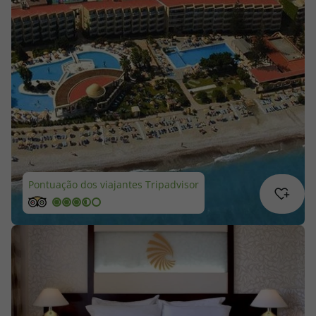
Cruzeiros
Promoções
Especialistas
Cheque Viagem
Rede de Lojas
Pontuação dos viajantes Tripadvisor
Blog TopViagens
Área de Cliente