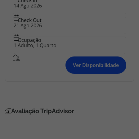
Check In
topatlantico@topatlantico.com
Check Out
Ocupação
Ver Disponibilidade
Avaliação TripAdvisor