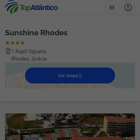
Sunshine Rhodes
Destinos
1 Rapti Square,
Voos
Rhodes, Grécia
Hotéis
Ver mapa
Voos + Hotel
Pacotes de Férias
Disneyland ® Paris
Escapadinhas