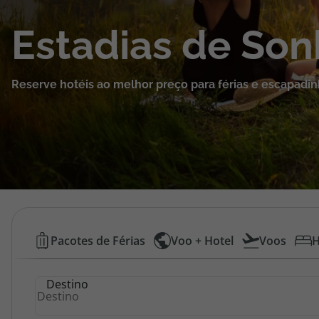
Cruzeiros
Estadias de So
Promoções
Reserve hotéis ao melhor preço para férias e escapadin
Especialistas
Cheque Viagem
Rede de Lojas
Blog TopViagens
Hotéis
Pacotes de Férias
Voo + Hotel
Voos
H
Baratos
Área de Cliente
Destino
|