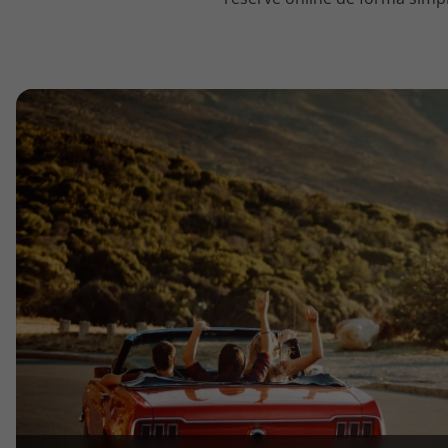
topatlantico@topatlantico.com