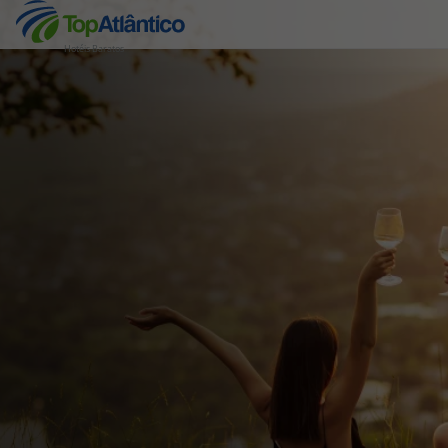
Hotéis Baratos
Destinos
Voos
Hotéis
Voos + Hotel
Pacotes de Férias
Disneyland ® Paris
Escapadinhas