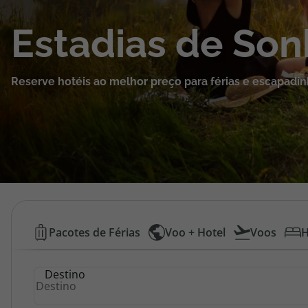
Cruzeiros
Estadias de So
Promoções
Reserve hotéis ao melhor preço para férias e escapadin
Especialistas
Cheque Viagem
Rede de Lojas
Blog TopViagens
Hotéis
Pacotes de Férias
Voo + Hotel
Voos
H
Baratos
Área de Cliente
Destino
|