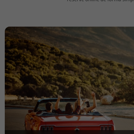
topatlantico@topatlantico.com