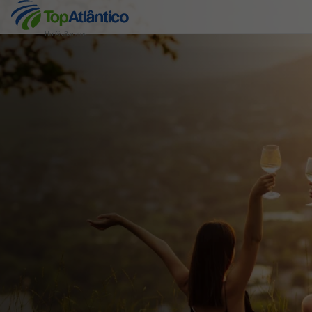
Hotéis Baratos
Destinos
Voos
Hotéis
Voos + Hotel
Pacotes de Férias
Disneyland ® Paris
Escapadinhas