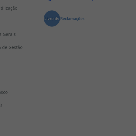
tilização
s Gerais
a de Gestão
osco
ns