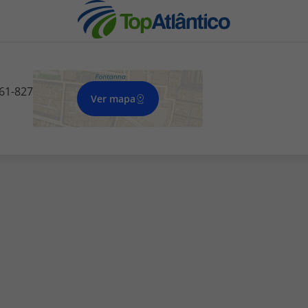
 61-827
Ver mapa
nhas
s
tas