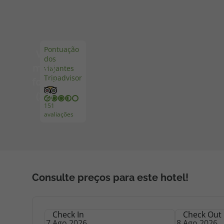
Pacotes de Férias
Cheque V
Pontuação
Ver
dos
Disneyland ® Paris
Blog TopV
mais
viajantes
Tripadvisor
fotos
(32)
151
avaliações
Consulte preços para este hotel!
Check In
Check Out