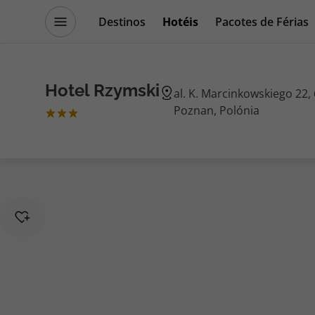
Destinos
Hotéis
Pacotes de Férias
Promoções
Blog TopViagens
Hotel Rzymski
al. K. Marcinkowskiego 22,
Poznan, Polónia
Destinos
Escapadi
Voos
Cruzeiros
Hotéis
Promoçõe
Voos + Hotel
Especialis