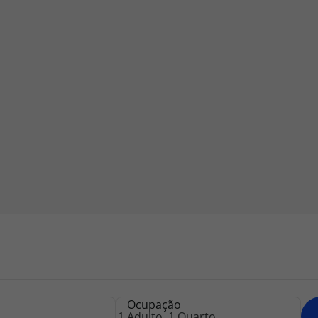
iagem
iagens
Ocupação