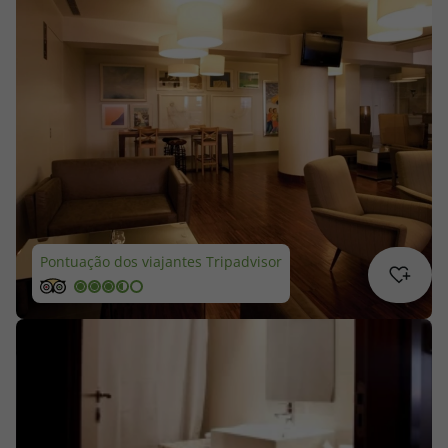
Cruzeiros
Promoções
Especialistas
Cheque Viagem
Rede de Lojas
Pontuação dos viajantes Tripadvisor
Blog TopViagens
Área de Cliente