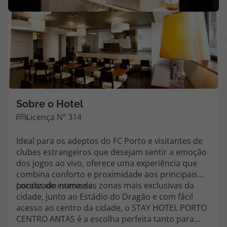
Agências
V
m
Contactos
fo
(
Apoio ao cliente em Portugal
218 925 471
Custo de uma chamada para a rede fixa nacional.
Sobre o Hotel
Apoio ao cliente no Estrangeiro
Licença Nº 314
218 925 471
Ideal para os adeptos do FC Porto e visitantes de
Custo de uma chamada para a rede fixa nacional.
clubes estrangeiros que desejam sentir a emoção
A sua agência de viagens Top Atlântico tem a preocupação de estar
dos jogos ao vivo, oferece uma experiência que
sempre mais perto de si, para maior comodidade e total facilidade
combina conforto e proximidade aos principais
na marcação das suas viagens, tem ainda ao seu dispor o nosso call
pontos de interesse.
Localizado numa das zonas mais exclusivas da
center a funcionar todos os dias úteis das 10:00 às 20:00 e Sábado
cidade, junto ao Estádio do Dragão e com fácil
das 10:00 às 14:00.
acesso ao centro da cidade, o STAY HOTEL PORTO
CENTRO ANTAS é a escolha perfeita tanto para