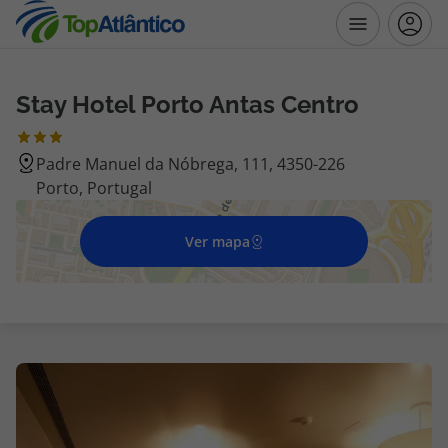
Stay Hotel Porto Antas Centro
Destinos
Padre Manuel da Nóbrega, 111, 4350-226
Voos
Porto, Portugal
Hotéis
Ver mapa
Voos + Hotel
Pacotes de Férias
Disneyland ® Paris
Escapadinhas