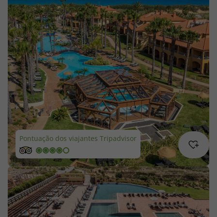
Cruzeiros
Promoções
Especialistas
Cheque Viagem
Rede de Lojas
Pontuação dos viajantes Tripadvisor
Blog TopViagens
Área de Cliente