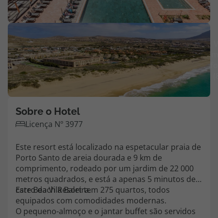
Agências
V
Contactos
m
fo
Apoio ao cliente em Portugal
(
218 925 471
Custo de uma chamada para a rede fixa nacional.
Apoio ao cliente no Estrangeiro
Sobre o Hotel
218 925 471
Licença Nº 3977
Custo de uma chamada para a rede fixa nacional.
Este resort está localizado na espetacular praia de
A sua agência de viagens Top Atlântico tem a preocupação de estar
Porto Santo de areia dourada e 9 km de
sempre mais perto de si, para maior comodidade e total facilidade
comprimento, rodeado por um jardim de 22 000
na marcação das suas viagens, tem ainda ao seu dispor o nosso call
metros quadrados, e está a apenas 5 minutos de
center a funcionar todos os dias úteis das 10:00 às 20:00 e Sábado
das 10:00 às 14:00.
carro da Vila Baleira.
Este Beach Resort tem 275 quartos, todos
equipados com comodidades modernas.
O pequeno-almoço e o jantar buffet são servidos