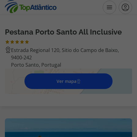
Pestana Porto Santo All Inclusive
Destinos
Estrada Regional 120, Sitio do Campo de Baixo,
Voos
9400-242
Porto Santo, Portugal
Hotéis
Ver mapa
Voos + Hotel
Pacotes de Férias
Disneyland ® Paris
Escapadinhas