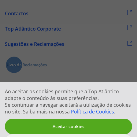
Contactos
Top Atlântico Corporate
Sugestões e Reclamações
Ao aceitar os cookies permite que a Top Atlântico
adapte o conteúdo às suas preferências.
Se continuar a navegar aceitará a utilização de cookies
2026 © Todos os direitos reservados:
Top Atlântico, Viagens e Turismo
no site. Saiba mais na nossa
Política de Cookies
.
S.A. – RNAVT 1833
Aceitar cookies