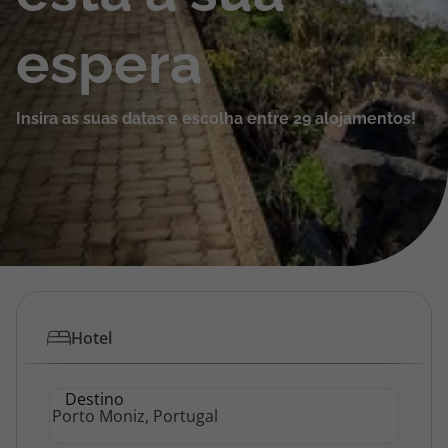
Cruzeiros
espera
Promoções
Insira as suas datas e escolha entre 29 alojamentos!
Especialistas
Cheque Viagem
Rede de Lojas
Blog TopViagens
Hotel
Área de Cliente
Destino