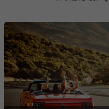
topatlantico@topatlantico.com