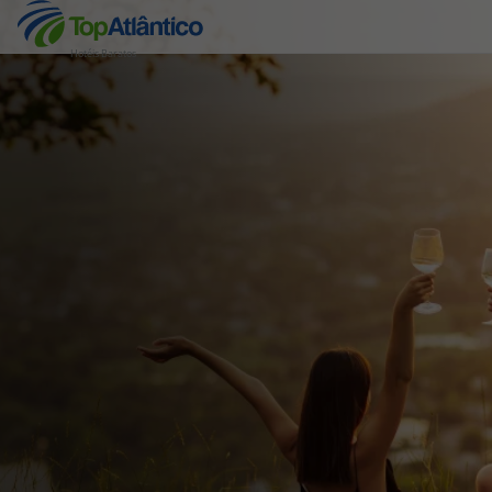
Hotéis Baratos
Destinos
Voos
Hotéis
Voos + Hotel
Pacotes de Férias
Disneyland ® Paris
Escapadinhas