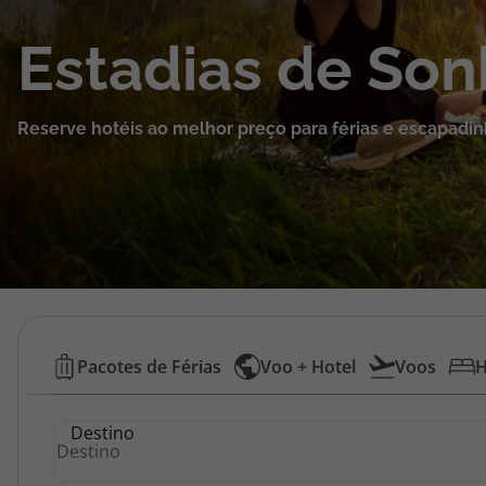
Cruzeiros
Estadias de So
Promoções
Reserve hotéis ao melhor preço para férias e escapadin
Especialistas
Cheque Viagem
Rede de Lojas
Blog TopViagens
Hotéis
Pacotes de Férias
Voo + Hotel
Voos
H
Baratos
Área de Cliente
Destino
|