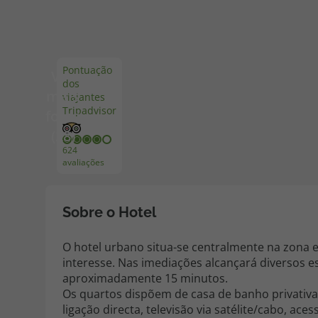
Pacotes de Férias
Cheque V
Pontuação
Ver
dos
Disneyland ® Paris
Blog TopV
mais
viajantes
Tripadvisor
fotos
(28)
624
avaliações
Sobre o Hotel
O hotel urbano situa-se centralmente na zona 
interesse. Nas imediações alcançará diversos e
aproximadamente 15 minutos.
Os quartos dispõem de casa de banho privativ
ligação directa, televisão via satélite/cabo, aces