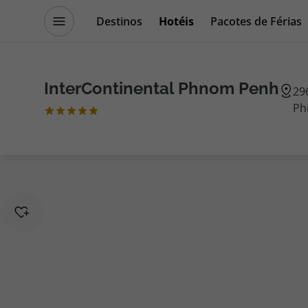
Destinos
Hotéis
Pacotes de Férias
Promoções
Blog TopViagens
InterContinental Phnom Penh
29
Ph
Destinos
Escapadi
Voos
Cruzeiros
Hotéis
Promoçõe
Voos + Hotel
Especialis