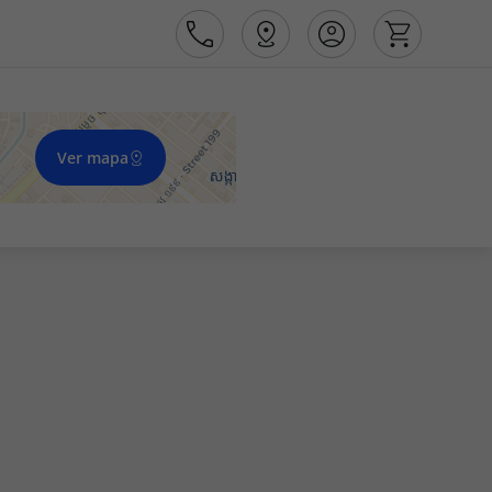
Ver mapa
Área de Cliente
Agências
Contactos
Apoio ao cliente em Portugal
218 925 471
Apoio ao cliente no Estrangeiro