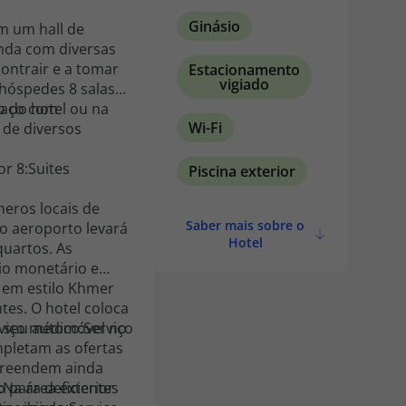
Ginásio
m um hall de
inda com diversas
contrair e a tomar
Estacionamento
vigiado
 hóspedes 8 salas
o do hotel ou na
raço com
Wi-Fi
 de diversos
or 8:Suites
Piscina exterior
eros locais de
Saber mais sobre o
ao aeroporto levará
Hotel
quartos. As
io monetário e
o em estilo Khmer
tes. O hotel coloca
 o seu automóvel no
rviço médico:Serviço
mpletam as ofertas
mpreendem ainda
::Na área exterior
 para deficientes