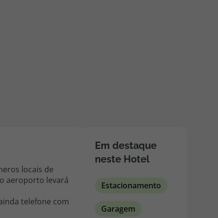
218 925 471
A sua agência de viagens Top Atlântico tem a preocupação de
estar sempre mais perto de si, para maior comodidade e total
facilidade na marcação das suas viagens, tem ainda ao seu
dispor o nosso call center a funcionar todos os dias úteis das
10:00 às 20:00 e Sábado das 10:00 às 14:00.
Em destaque
neste Hotel
eros locais de
ao aeroporto levará
Estacionamento
ainda telefone com
Garagem