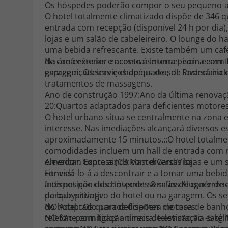
Os hóspedes poderão compor o seu pequeno-alm
O hotel totalmente climatizado dispõe de 346 
entrada com recepção (disponível 24 h por dia)
lojas e um salão de cabeleireiro. O lounge do h
uma bebida refrescante. Existe também um café,
de conferências e acesso à Internet com e sem 
Na área exterior encontra-se uma piscina com
garagem. Os serviços de quarto, de lavandaria 
espreguiçadeiras e chapéus-de-sol. Poderá incl
tratamentos de massagens.
Ano de construção 1997:Ano da última renovação
20:Quartos adaptados para deficientes motores
O hotel urbano situa-se centralmente na zona 
interesse. Nas imediações alcançará diversos e
aproximadamente 15 minutos.::O hotel totalmen
comodidades incluem um hall de entrada com re
elevador. Conta ainda com diversas lojas e um 
American Express:JCB:MasterCard:Visa:
convidá-lo-á a descontrair e a tomar uma bebid
Fitness:
à disposição dos hóspedes 8 salas de conferênc
Internet por cabo:Internet sem fios:Aluguer de 
parque privativo do hotel ou na garagem. Os se
de babysitting:
do hotel.::Os quartos dispõem de casa de ban
NO Adaptado para deficientes motores:
telefone com ligação directa, televisão via satéli
NO São permitidos animais de estimação -5 kg: