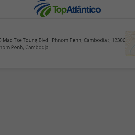
6 Mao Tse Toung Blvd : Phnom Penh, Cambodia :, 12306
nom Penh, Cambodja
nhas
s
tas