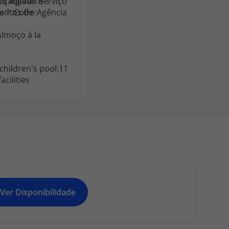
içadeiras e
o vigiado:Serviço
mentos de
ia
children's pool:11
cilities
Ver Disponibilidade