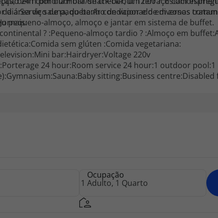
nças, bem como um bar/snack-bar, um terraço com espregu
o 24 h por dia:Hora de check-out 12:00 ? :Estacionament
r da área de sauna, do banho de vapor e de diversos trata
:Serviço de paquete:Ar condicionado em zonas comuns ? :Cofre:Agênc
 pequeno-almoço, almoço e jantar em sistema de buffet.
Jornais:
 dietética:Comida sem glúten :Comida vegetariana:
 television:Mini bar:Hairdryer:Voltage 220v
fts:Porterage 24 hour:Room service 24 hour:1 outdoor pool:1 
ble):Gymnasium:Sauna:Baby sitting:Business centre:Disabled fa
Ocupação