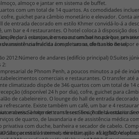
oço, almoço e jantar em sistema de buffet.
quartos com um total de 14 quartos. As comodidades inclue
, cofre, guichet para câmbio monetário e elevador. Conta a
all de entrada decorado em estilo Khmer convidá-lo-á a des
 um bar e 4 restaurantes. O hotel coloca à disposição dos
fios. Poderá estacionar o seu automóvel no parque privativ
 tanque para crianças, bem como um bar/snack-bar, um ter
e de assistência médica completam as ofertas do hotel.
usivamente usufruir da área de sauna, do banho de vapor e
 2012:Número de andares (edifício principal) 0:Suites júni
 2:
empresarial de Phnom Penh, a poucos minutos a pé de inúm
stabelecimentos comerciais e restaurantes. O transfer até 
te climatizado dispõe de 346 quartos com um total de 14 
cepção (disponível 24 h por dia), cofre, guichet para câmb
salão de cabeleireiro. O lounge do hall de entrada decorad
a refrescante. Existe também um café, um bar e 4 restauran
ias e acesso à Internet com e sem fios. Poderá estacionar
automóveis:Serviço de transferes:Serviço de lavandaria :Se
rviços de quarto, de lavandaria e de assistência médica co
ho privativa com duche, banheira e secador de cabelo. Co
te/cabo, acesso à Internet, mini-bar, piso alcatifado e cofre.
NO São permitidos animais de estimação +5 kg:NO Adaptado