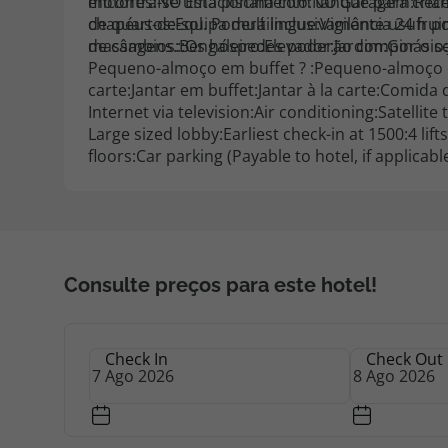
encontra-se uma piscina com tanque para cria
motores:NO Estacionamento:NO Garagem:Recepçã
chapéus-de-sol. Poderá inclusivamente usufrui
de quartos:Equipa multilingue:Vigilância 24 h por dia
massagens.::Os hóspedes poderão compor o seu
de câmbios:Bengaleiro:Elevador:Jardim:Ginásio:
Pequeno-almoço em buffet ? :Pequeno-almoço continental ? :Pequeno-almoço tardio ? :Almoço em buffet:Almoço à la
carte:Jantar em buffet:Jantar à la carte:Comida
Internet via television:Air conditioning:Satellite
Large sized lobby:Earliest check-in at 1500:4 li
floors:Car parking (Payable to hotel, if applica
Consulte preços para este hotel!
Check In
Check Out