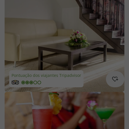
Cruzeiros
Promoções
Especialistas
Cheque Viagem
Rede de Lojas
Pontuação dos viajantes Tripadvisor
Blog TopViagens
Área de Cliente