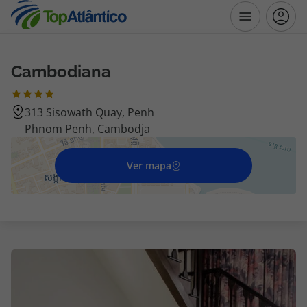
Cambodiana
Destinos
313 Sisowath Quay, Penh
Voos
Phnom Penh, Cambodja
Hotéis
Ver mapa
Voos + Hotel
Pacotes de Férias
Disneyland ® Paris
Escapadinhas