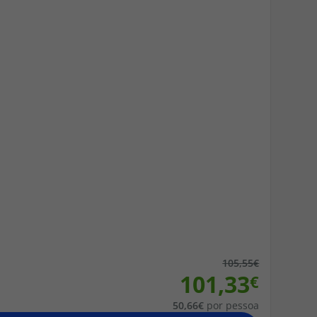
218 925 471
A sua agência de viagens Top Atlântico tem a preocupação de
estar sempre mais perto de si, para maior comodidade e total
facilidade na marcação das suas viagens, tem ainda ao seu
dispor o nosso call center a funcionar todos os dias úteis das
10:00 às 20:00 e Sábado das 10:00 às 14:00.
105,55
101,33
50,66
por pessoa