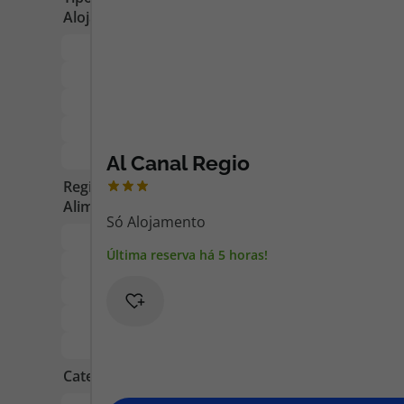
Pacotes de Férias
Cheque V
Disneyland ® Paris
Blog TopV