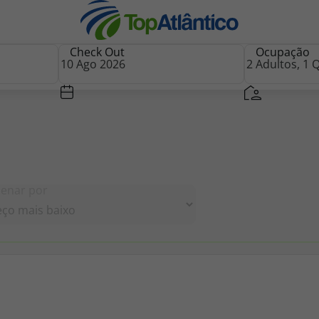
Check Out
Ocupação
nhas
Ordenar por
 mapa
s
tas