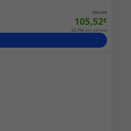
109,92
105,52
52,76
por pessoa