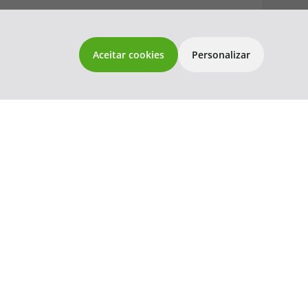
topatlantico@topatlantico.com
Aceitar cookies
Personalizar
113,56
109,02
54,51
por pessoa