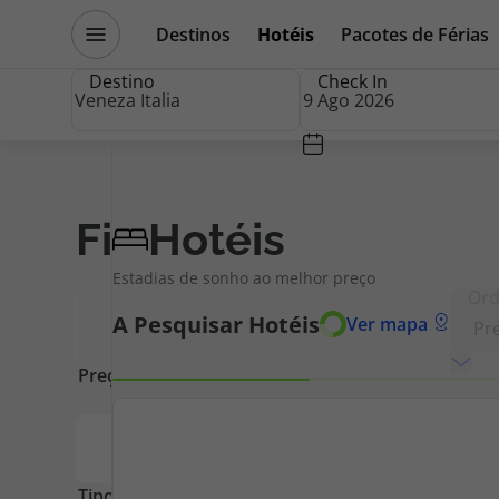
Destinos
Hotéis
Pacotes de Férias
Promoções
Blog TopViagens
Destino
Check In
Destinos
Escapadi
Filtros
Hotéis
Limpar
Filtros
Estadias de sonho ao melhor preço
Voos
Cruzeiros
Foram encontrados
44
Hotéis
Ver
Hotéis
Promoçõe
Voos + Hotel
Especialis