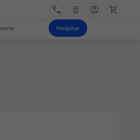
Pesquisar
Área de Cliente
Agências
Contactos
Apoio ao cliente em Portugal
218 925 471
Apoio ao cliente no Estrangeiro