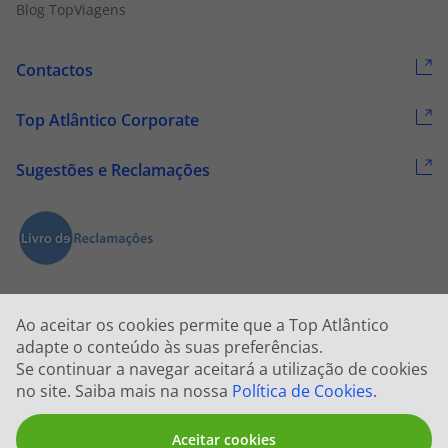
Blog TopViagens
Contactos
Top Atlântico Corporate
Sugestões e Reclamações
Ao aceitar os cookies permite que a Top Atlântico
adapte o conteúdo às suas preferências.
Se continuar a navegar aceitará a utilização de cookies
2026 © Todos os direitos reservados:
Top Atlântico, Viagens e Turismo
no site. Saiba mais na nossa
Política de Cookies
.
S.A. – RNAVT 1833
Aceitar cookies