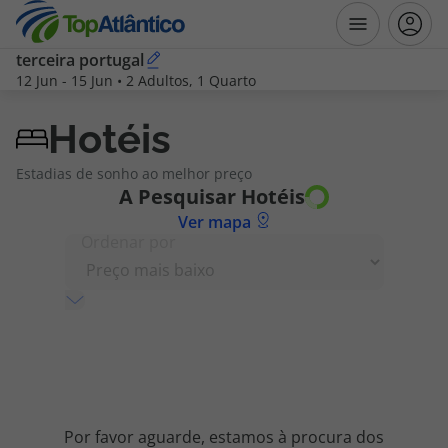
terceira portugal
12 Jun
-
15 Jun
•
2 Adultos, 1 Quarto
Destinos
Hotéis
Voos
Estadias de sonho ao melhor preço
A Pesquisar
Hotéis
Hotéis
Ver mapa
Ordenar por
Voos + Hotel
Pacotes de Férias
Disneyland ® Paris
Escapadinhas
Por favor aguarde, estamos à procura dos