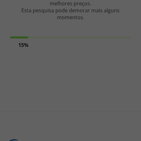
melhores preços.
Esta pesquisa pode demorar mais alguns
Cruzeiros
momentos.
Promoções
Especialistas
15%
Cheque Viagem
Rede de Lojas
Blog TopViagens
Área de Cliente