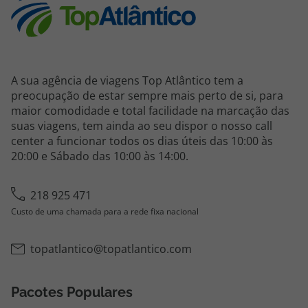
Agências
Contactos
A sua agência de viagens Top Atlântico tem a
Apoio ao cliente em Portugal
preocupação de estar sempre mais perto de si, para
maior comodidade e total facilidade na marcação das
218 925 471
suas viagens, tem ainda ao seu dispor o nosso call
Custo de uma chamada para a rede fixa nacional.
center a funcionar todos os dias úteis das 10:00 às
Apoio ao cliente no Estrangeiro
20:00 e Sábado das 10:00 às 14:00.
218 925 471
Custo de uma chamada para a rede fixa nacional.
218 925 471
Custo de uma chamada para a rede fixa nacional
A sua agência de viagens Top Atlântico tem a preocupação de estar
sempre mais perto de si, para maior comodidade e total facilidade
na marcação das suas viagens, tem ainda ao seu dispor o nosso call
topatlantico@topatlantico.com
center a funcionar todos os dias úteis das 10:00 às 20:00 e Sábado
das 10:00 às 14:00.
Pacotes Populares