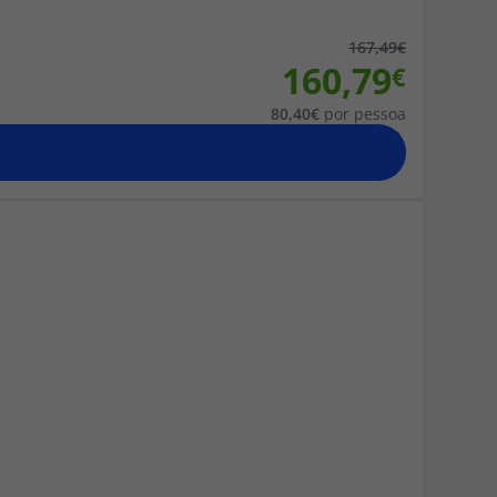
167,49
160,79
80,40
por pessoa