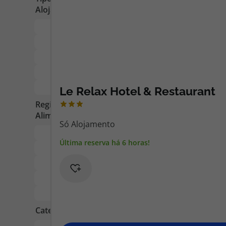
Pacotes de Férias
Cheque V
Disneyland ® Paris
Blog TopV