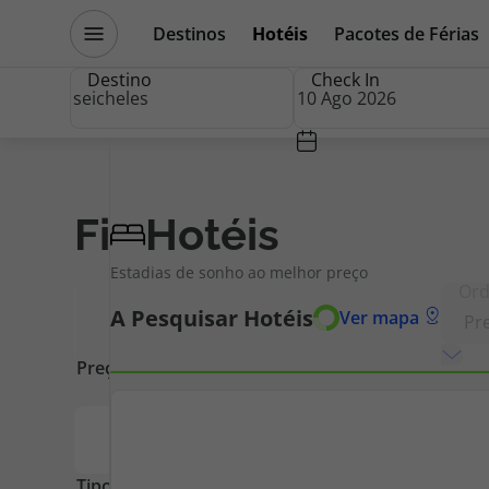
Destinos
Hotéis
Pacotes de Férias
Promoções
Blog TopViagens
Destino
Check In
Destinos
Escapadi
Filtros
Hotéis
Limpar
Filtros
Estadias de sonho ao melhor preço
Voos
Cruzeiros
Foram encontrados
28
Hotéis
Ver
Hotéis
Promoçõe
Voos + Hotel
Especialis