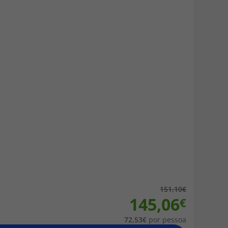
218 925 471
A sua agência de viagens Top Atlântico tem a preocupação de
estar sempre mais perto de si, para maior comodidade e total
facilidade na marcação das suas viagens, tem ainda ao seu
dispor o nosso call center a funcionar todos os dias úteis das
10:00 às 20:00 e Sábado das 10:00 às 14:00.
151,10
145,06
72,53
por pessoa