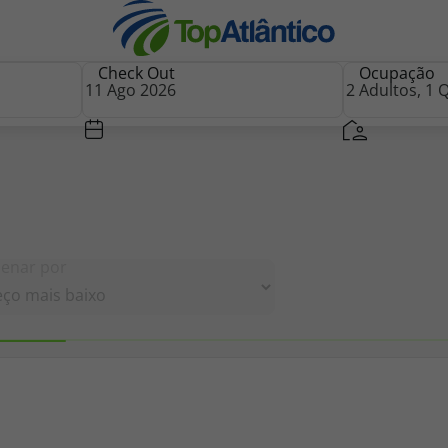
Check Out
Ocupação
nhas
Ordenar por
 mapa
s
tas