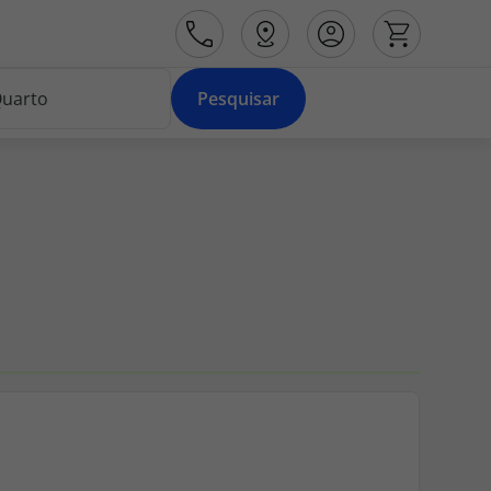
Pesquisar
Área de Cliente
Agências
Contactos
Apoio ao cliente em Portugal
218 925 471
Apoio ao cliente no Estrangeiro