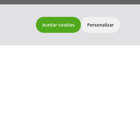
topatlantico@topatlantico.com
Aceitar cookies
Personalizar
201,23
193,18
96,59
por pessoa