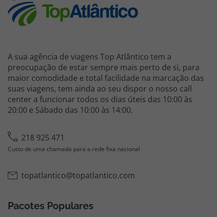
Agências
Contactos
A sua agência de viagens Top Atlântico tem a
Apoio ao cliente em Portugal
preocupação de estar sempre mais perto de si, para
maior comodidade e total facilidade na marcação das
218 925 471
suas viagens, tem ainda ao seu dispor o nosso call
Custo de uma chamada para a rede fixa nacional.
center a funcionar todos os dias úteis das 10:00 às
Apoio ao cliente no Estrangeiro
20:00 e Sábado das 10:00 às 14:00.
218 925 471
Custo de uma chamada para a rede fixa nacional.
218 925 471
Custo de uma chamada para a rede fixa nacional
A sua agência de viagens Top Atlântico tem a preocupação de estar
sempre mais perto de si, para maior comodidade e total facilidade
na marcação das suas viagens, tem ainda ao seu dispor o nosso call
topatlantico@topatlantico.com
center a funcionar todos os dias úteis das 10:00 às 20:00 e Sábado
das 10:00 às 14:00.
Pacotes Populares