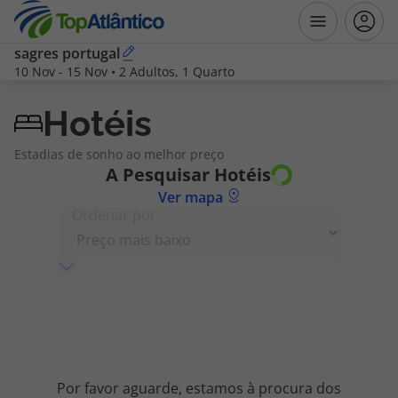
sagres portugal
10 Nov
-
15 Nov
•
2 Adultos, 1 Quarto
Destinos
Hotéis
Voos
Estadias de sonho ao melhor preço
A Pesquisar
Hotéis
Hotéis
Ver mapa
Ordenar por
Voos + Hotel
Pacotes de Férias
Disneyland ® Paris
Escapadinhas
Por favor aguarde, estamos à procura dos