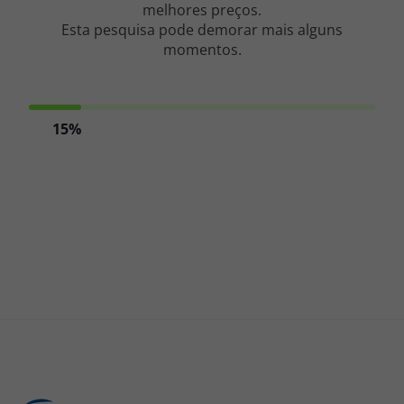
melhores preços.
Esta pesquisa pode demorar mais alguns
Cruzeiros
momentos.
Promoções
Especialistas
15%
Cheque Viagem
Rede de Lojas
Blog TopViagens
Área de Cliente