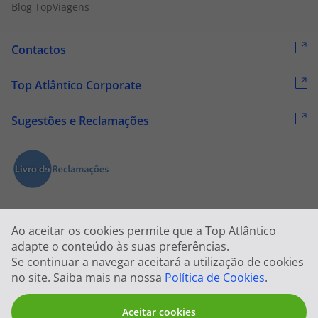
Blog TopViagens
Contactos
Top Atlântico Corporate
Sugestões e Reclamações
Ao aceitar os cookies permite que a Top Atlântico
adapte o conteúdo às suas preferências.
Se continuar a navegar aceitará a utilização de cookies
2026 © Todos os direitos reservados:
Top Atlântico, Viagens e Turismo
no site. Saiba mais na nossa
Política de Cookies
.
S.A. – RNAVT 1833
Aceitar cookies