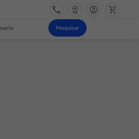
Pesquisar
Área de Cliente
Agências
Contactos
Apoio ao cliente em Portugal
218 925 471
Apoio ao cliente no Estrangeiro