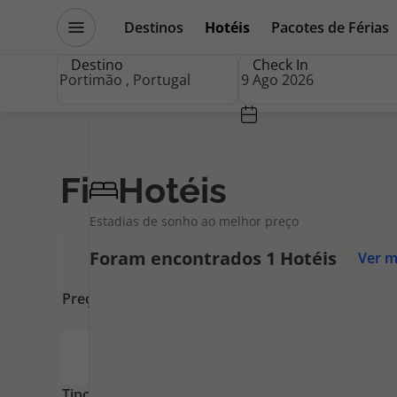
Destinos
Hotéis
Pacotes de Férias
Promoções
Blog TopViagens
Destino
Check In
Destinos
Escapadi
Filtros
Hotéis
Limpar
Filtros
Estadias de sonho ao melhor preço
Voos
Cruzeiros
Foram encontrados
1
Hotéis
Ver map
Hotéis
Promoçõe
Voos + Hotel
Especialis