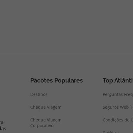
Pacotes Populares
Top Atlânt
Destinos
Perguntas Fre
Cheque Viagem
Seguros Web To
Cheque Viagem
Condições de U
ra
Corporativo
das
Cookies