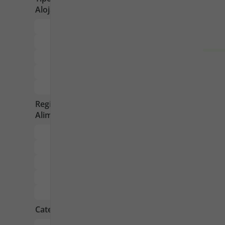
Pacotes de Férias
Cheque V
Disneyland ® Paris
Blog TopV