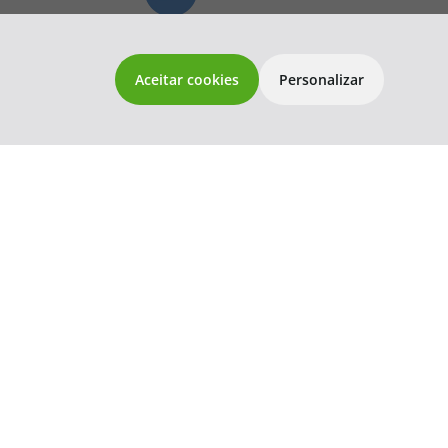
topatlantico@topatlantico.com
s Gerais
Aceitar cookies
Personalizar
a de Gestão
osco
ns
 1833