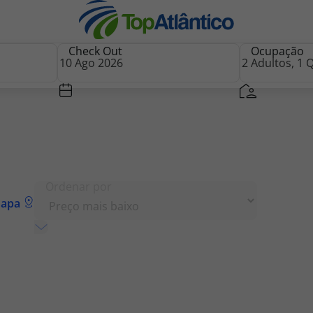
Check Out
Ocupação
nhas
Ordenar por
a
s
A carregar mais
tas