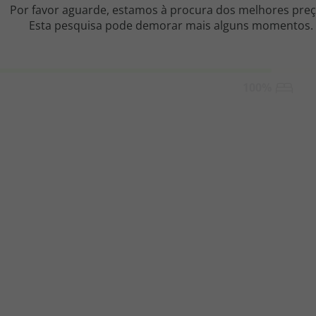
iagem
iagens