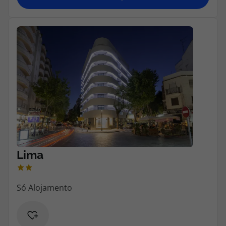
Agências
Contactos
Apoio ao cliente em Portugal
218 925 471
Custo de uma chamada para a rede fixa nacional.
Apoio ao cliente no Estrangeiro
218 925 471
Custo de uma chamada para a rede fixa nacional.
A sua agência de viagens Top Atlântico tem a preocupação de estar
sempre mais perto de si, para maior comodidade e total facilidade
na marcação das suas viagens, tem ainda ao seu dispor o nosso call
center a funcionar todos os dias úteis das 10:00 às 20:00 e Sábado
das 10:00 às 14:00.