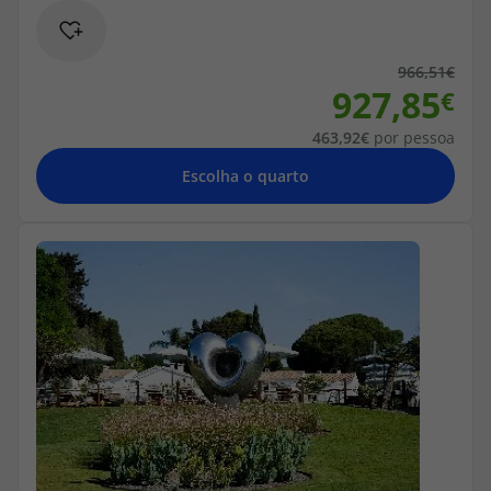
966,51
927,85
463,92
por pessoa
Escolha o quarto