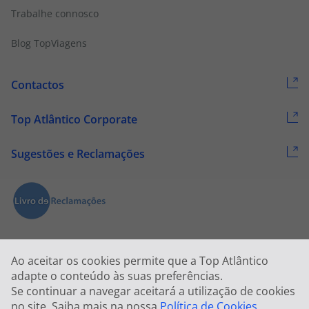
Trabalhe connosco
Blog TopViagens
Contactos
Top Atlântico Corporate
Sugestões e Reclamações
Ao aceitar os cookies permite que a Top Atlântico
adapte o conteúdo às suas preferências.
Se continuar a navegar aceitará a utilização de cookies
2026 © Todos os direitos reservados:
Top Atlântico, Viagens e Turismo
no site. Saiba mais na nossa
Política de Cookies
.