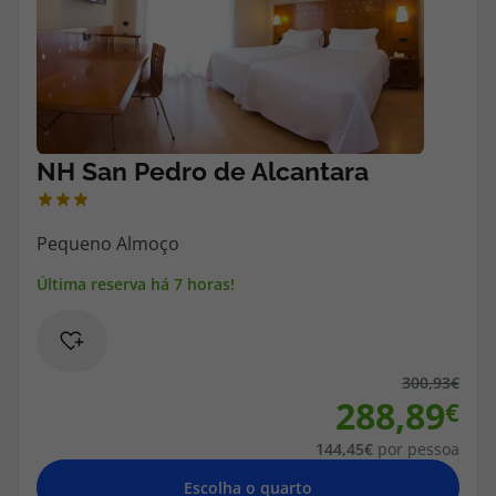
Cruzeiros
Promoções
Especialistas
Cheque Viagem
Rede de Lojas
Blog TopViagens
300,93
288,89
Área de Cliente
144,45
por pessoa
Escolha o quarto