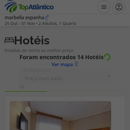
marbella espanha
25 Out
-
01 Nov
•
2 Adultos, 1 Quarto
Destinos
Hotéis
Voos
Estadias de sonho ao melhor preço
Foram encontrados
14
Hotéis
Hotéis
Ver mapa
Ordenar por
Voos + Hotel
Pacotes de Férias
Disneyland ® Paris
Escapadinhas