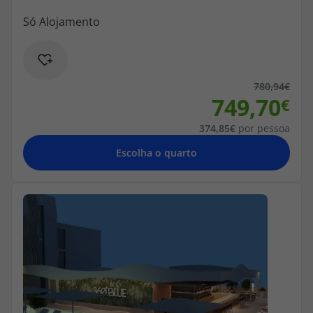
780,94
749,70
374,85
por pessoa
Escolha o quarto