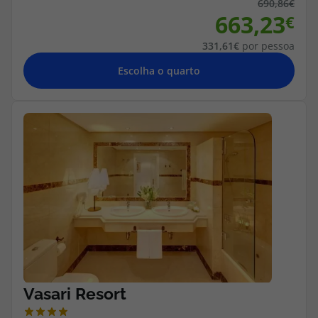
690,86
663,23
331,61
por pessoa
Escolha o quarto