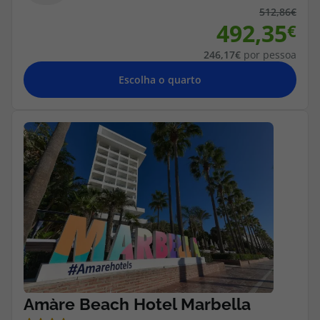
topatlantico@topatlantico.com
512,86
492,35
246,17
por pessoa
Escolha o quarto