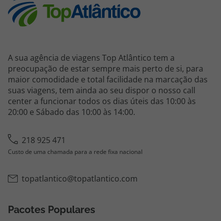
Agências
Contactos
A sua agência de viagens Top Atlântico tem a
Apoio ao cliente em Portugal
preocupação de estar sempre mais perto de si, para
maior comodidade e total facilidade na marcação das
218 925 471
suas viagens, tem ainda ao seu dispor o nosso call
Custo de uma chamada para a rede fixa nacional.
center a funcionar todos os dias úteis das 10:00 às
Apoio ao cliente no Estrangeiro
20:00 e Sábado das 10:00 às 14:00.
218 925 471
Custo de uma chamada para a rede fixa nacional.
218 925 471
Custo de uma chamada para a rede fixa nacional
A sua agência de viagens Top Atlântico tem a preocupação de estar
sempre mais perto de si, para maior comodidade e total facilidade
na marcação das suas viagens, tem ainda ao seu dispor o nosso call
topatlantico@topatlantico.com
center a funcionar todos os dias úteis das 10:00 às 20:00 e Sábado
das 10:00 às 14:00.
Pacotes Populares