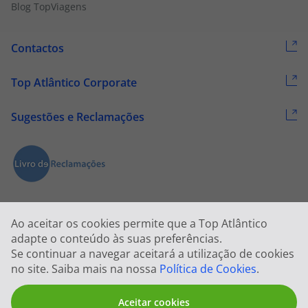
Blog TopViagens
Contactos
Top Atlântico Corporate
Sugestões e Reclamações
Ao aceitar os cookies permite que a Top Atlântico
adapte o conteúdo às suas preferências.
Se continuar a navegar aceitará a utilização de cookies
2026 © Todos os direitos reservados:
Top Atlântico, Viagens e Turismo
no site. Saiba mais na nossa
Política de Cookies
.
S.A. – RNAVT 1833
Aceitar cookies