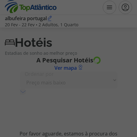
albufeira portugal
20 Fev
-
22 Fev
•
2 Adultos, 1 Quarto
Destinos
Hotéis
Voos
Estadias de sonho ao melhor preço
A Pesquisar
Hotéis
Hotéis
Ver mapa
Ordenar por
Voos + Hotel
Pacotes de Férias
Disneyland ® Paris
Escapadinhas
Por favor aguarde, estamos à procura dos