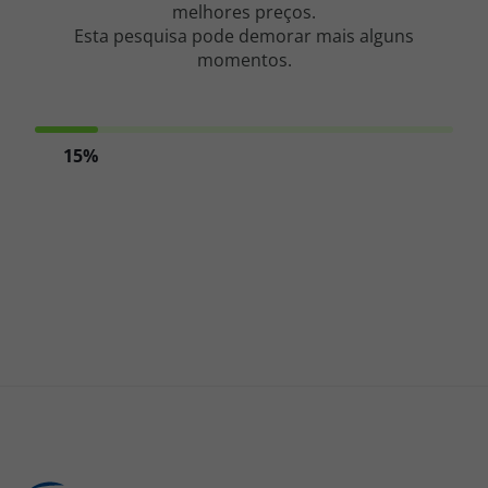
melhores preços.
Esta pesquisa pode demorar mais alguns
Cruzeiros
momentos.
Promoções
Especialistas
15%
Cheque Viagem
Rede de Lojas
Blog TopViagens
Área de Cliente