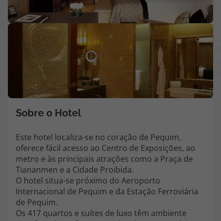
Agências
V
Contactos
m
fo
Apoio ao cliente em Portugal
(
218 925 471
Custo de uma chamada para a rede fixa nacional.
Apoio ao cliente no Estrangeiro
Sobre o Hotel
218 925 471
Este hotel localiza-se no coração de Pequim,
Custo de uma chamada para a rede fixa nacional.
oferece fácil acesso ao Centro de Exposições, ao
A sua agência de viagens Top Atlântico tem a preocupação de estar
metro e às principais atrações como a Praça de
sempre mais perto de si, para maior comodidade e total facilidade
Tiananmen e a Cidade Proibida.
na marcação das suas viagens, tem ainda ao seu dispor o nosso call
O hotel situa-se próximo do Aeroporto
center a funcionar todos os dias úteis das 10:00 às 20:00 e Sábado
Internacional de Pequim e da Estação Ferroviária
das 10:00 às 14:00.
de Pequim.
Os 417 quartos e suítes de luxo têm ambiente