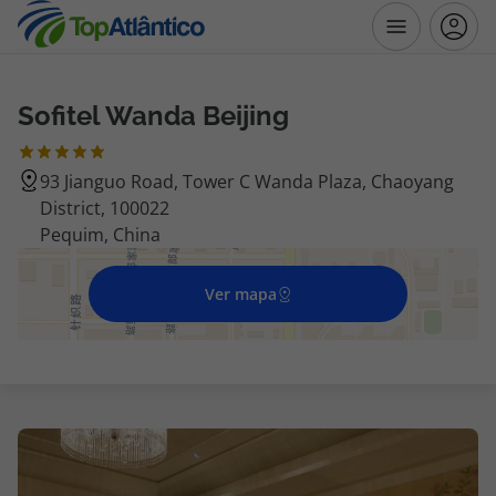
Sofitel Wanda Beijing
Destinos
93 Jianguo Road, Tower C Wanda Plaza, Chaoyang
Voos
District, 100022
Pequim, China
Hotéis
Ver mapa
Voos + Hotel
Pacotes de Férias
Disneyland ® Paris
Escapadinhas