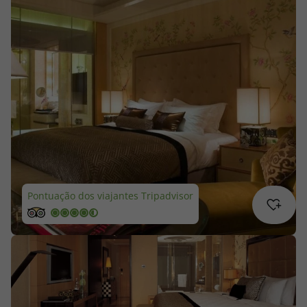
Cruzeiros
Promoções
Especialistas
Cheque Viagem
Rede de Lojas
Pontuação dos viajantes Tripadvisor
Blog TopViagens
Área de Cliente