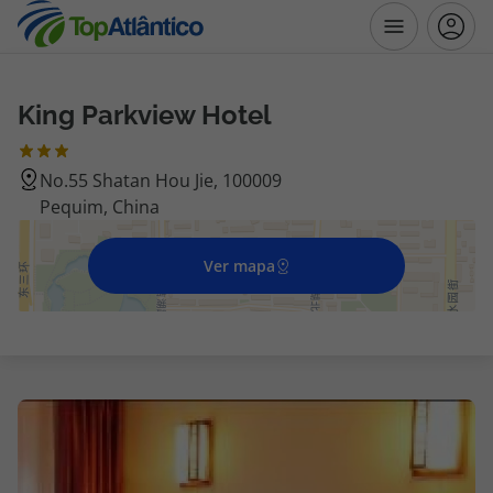
King Parkview Hotel
Destinos
No.55 Shatan Hou Jie, 100009
Voos
Pequim, China
Hotéis
Ver mapa
Voos + Hotel
Pacotes de Férias
Disneyland ® Paris
Escapadinhas