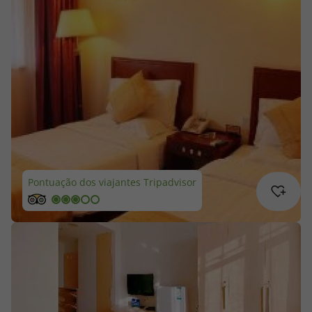
Cruzeiros
Promoções
Especialistas
Cheque Viagem
Rede de Lojas
Pontuação dos viajantes Tripadvisor
Blog TopViagens
Área de Cliente