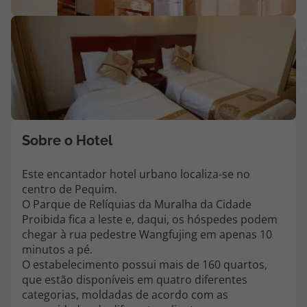
Agências
V
m
Contactos
fo
(
Apoio ao cliente em Portugal
218 925 471
Custo de uma chamada para a rede fixa nacional.
Sobre o Hotel
Apoio ao cliente no Estrangeiro
218 925 471
Este encantador hotel urbano localiza-se no
centro de Pequim.
Custo de uma chamada para a rede fixa nacional.
O Parque de Relíquias da Muralha da Cidade
A sua agência de viagens Top Atlântico tem a preocupação de estar
Proibida fica a leste e, daqui, os hóspedes podem
sempre mais perto de si, para maior comodidade e total facilidade
chegar à rua pedestre Wangfujing em apenas 10
na marcação das suas viagens, tem ainda ao seu dispor o nosso call
minutos a pé.
center a funcionar todos os dias úteis das 10:00 às 20:00 e Sábado
O estabelecimento possui mais de 160 quartos,
das 10:00 às 14:00.
que estão disponíveis em quatro diferentes
categorias, moldadas de acordo com as