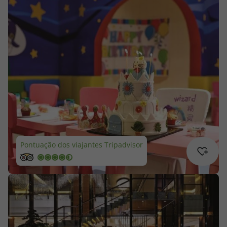
Cruzeiros
Promoções
Especialistas
Cheque Viagem
Rede de Lojas
Pontuação dos viajantes Tripadvisor
Blog TopViagens
Área de Cliente