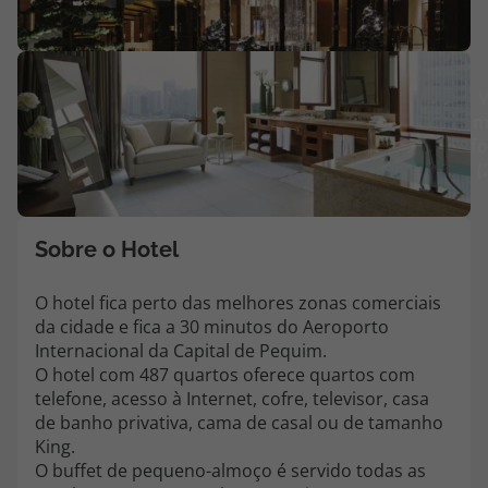
Agências
V
Contactos
m
fo
Apoio ao cliente em Portugal
(
218 925 471
Custo de uma chamada para a rede fixa nacional.
Apoio ao cliente no Estrangeiro
Sobre o Hotel
218 925 471
O hotel fica perto das melhores zonas comerciais
Custo de uma chamada para a rede fixa nacional.
da cidade e fica a 30 minutos do Aeroporto
A sua agência de viagens Top Atlântico tem a preocupação de estar
Internacional da Capital de Pequim.
sempre mais perto de si, para maior comodidade e total facilidade
O hotel com 487 quartos oferece quartos com
na marcação das suas viagens, tem ainda ao seu dispor o nosso call
telefone, acesso à Internet, cofre, televisor, casa
center a funcionar todos os dias úteis das 10:00 às 20:00 e Sábado
de banho privativa, cama de casal ou de tamanho
das 10:00 às 14:00.
King.
O buffet de pequeno-almoço é servido todas as