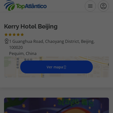
Kerry Hotel Beijing
Destinos
1 Guanghua Road, Chaoyang District, Beijing,
Voos
100020
Pequim, China
Hotéis
Ver mapa
Voos + Hotel
Pacotes de Férias
Disneyland ® Paris
Escapadinhas