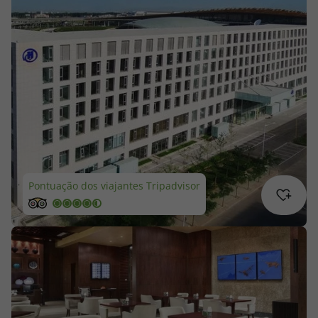
Cruzeiros
Promoções
Especialistas
Cheque Viagem
Rede de Lojas
Pontuação dos viajantes Tripadvisor
Blog TopViagens
Área de Cliente