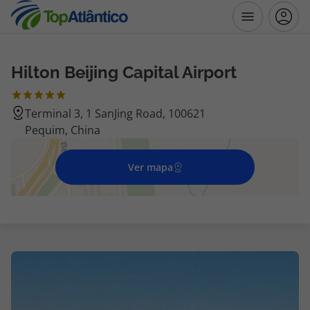
Hilton Beijing Capital Airport
Destinos
Terminal 3, 1 SanJing Road, 100621
Voos
Pequim, China
Hotéis
Ver mapa
Voos + Hotel
Pacotes de Férias
Disneyland ® Paris
Escapadinhas