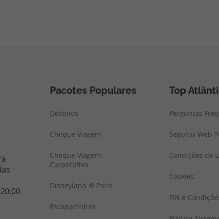
Pacotes Populares
Top Atlânt
Destinos
Perguntas Fre
Cheque Viagem
Seguros Web To
Cheque Viagem
Condições de U
ra
Corporativo
das
Cookies
Disneyland ® Paris
 20:00
FIN e Condiçõe
Escapadinhas
Politica Sistem