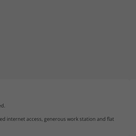
iagem
iagens
ed.
d internet access, generous work station and flat