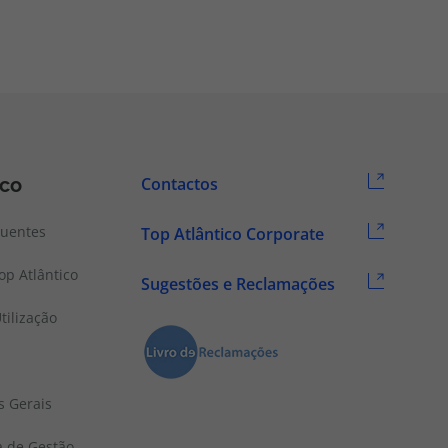
ico
Contactos
quentes
Top Atlântico Corporate
p Atlântico
Sugestões e Reclamações
tilização
s Gerais
a de Gestão