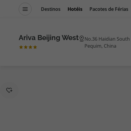
Destinos
Hotéis
Pacotes de Férias
Promoções
Blog TopViagens
Ariva Beijing West
No.36 Haidian South 
Pequim, China
Destinos
Escapadi
Voos
Cruzeiros
Hotéis
Promoçõe
Voos + Hotel
Especialis