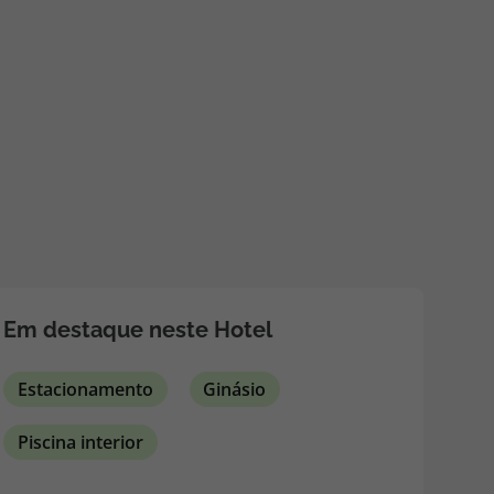
218 925 471
A sua agência de viagens Top Atlântico tem a preocupação de
estar sempre mais perto de si, para maior comodidade e total
facilidade na marcação das suas viagens, tem ainda ao seu
dispor o nosso call center a funcionar todos os dias úteis das
10:00 às 20:00 e Sábado das 10:00 às 14:00.
Em destaque neste Hotel
Estacionamento
Ginásio
Piscina interior