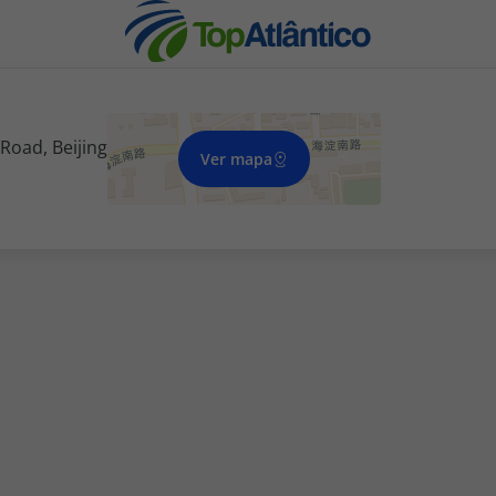
Road, Beijing
Ver mapa
nhas
s
tas