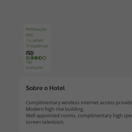
Pacotes de Férias
Cheque V
Pontuação
Ver
dos
Disneyland ® Paris
Blog TopV
mais
viajantes
Tripadvisor
fotos
(12)
186
avaliações
Sobre o Hotel
Complimentary wireless internet access provid
Modern high rise building.
Well appointed rooms, complimentary high spee
screen television.