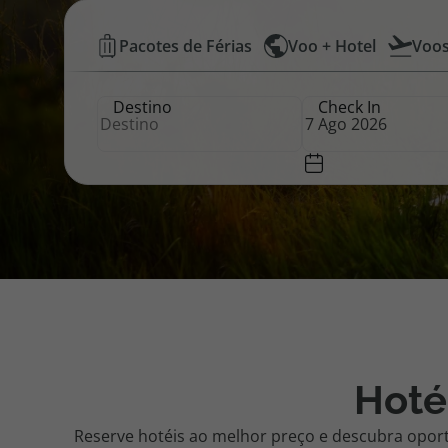
Hotéis
Pacotes de Férias
Voo + Hotel
Voo
Pacotes de Férias
Cheque V
Baratos
Destino
Check In
|
Disneyland ® Paris
Blog TopV
Top
Atlântico
Hoté
Reserve hotéis ao melhor preço e descubra opor