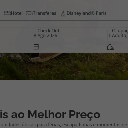
s
Hotel
Transferes
Disneyland® Paris
iagem
Check Out
Ocupa
iagens
is ao Melhor Preço
tunidades únicas para férias, escapadinhas e momentos de