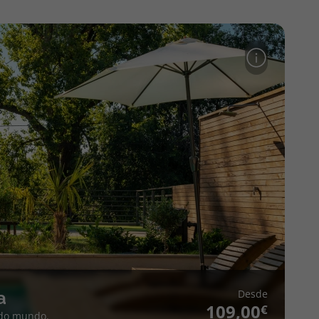
Desde
a
109,00
 do mundo.