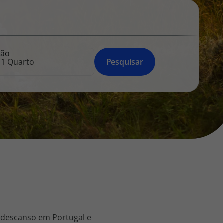
218 925 471
A sua agência de viagens Top Atlântico tem a preocupação de
estar sempre mais perto de si, para maior comodidade e total
facilidade na marcação das suas viagens, tem ainda ao seu
ção
dispor o nosso call center a funcionar todos os dias úteis das
Pesquisar
10:00 às 20:00 e Sábado das 10:00 às 14:00.
 descanso em Portugal e