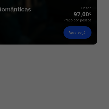
Desde
Românticas
97,00
Preço por pessoa
Reserve Já!