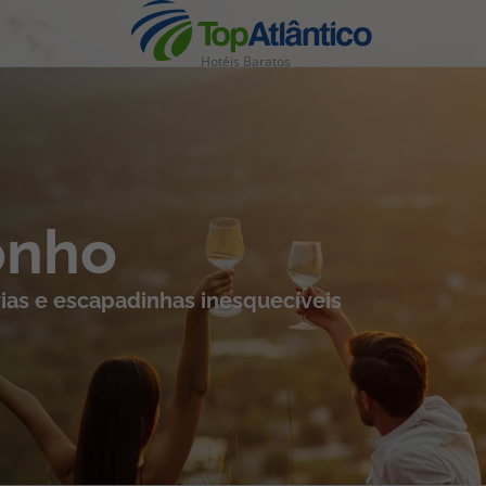
Hotéis Baratos
nhas
onho
ias e escapadinhas inesquecíveis
s
tas