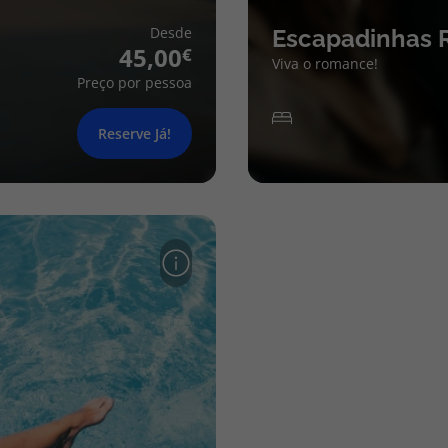
Desde
Escapadinhas 
45,00
Viva o romance!
Preço por pessoa
Reserve Já!