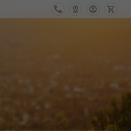
Área de Cliente
Agências
Contactos
Apoio ao cliente em Portugal
218 925 471
Apoio ao cliente no Estrangeiro