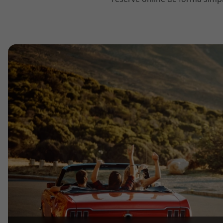
topatlantico@topatlantico.com