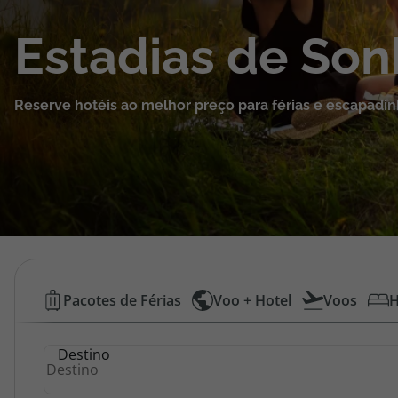
Cruzeiros
Estadias de So
Promoções
Reserve hotéis ao melhor preço para férias e escapadin
Especialistas
Cheque Viagem
Rede de Lojas
Blog TopViagens
Hotéis
Pacotes de Férias
Voo + Hotel
Voos
H
Baratos
Área de Cliente
Destino
|