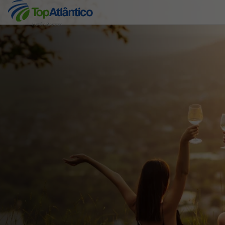
Hotéis Baratos
Destinos
Voos
Hotéis
Voos + Hotel
Pacotes de Férias
Disneyland ® Paris
Escapadinhas