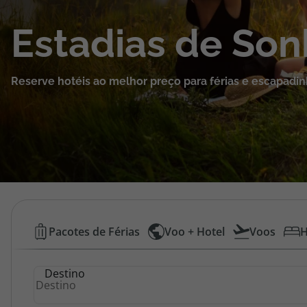
Cruzeiros
Estadias de So
Promoções
Reserve hotéis ao melhor preço para férias e escapadin
Especialistas
Cheque Viagem
Rede de Lojas
Blog TopViagens
Hotéis
Pacotes de Férias
Voo + Hotel
Voos
H
Baratos
Área de Cliente
Destino
|