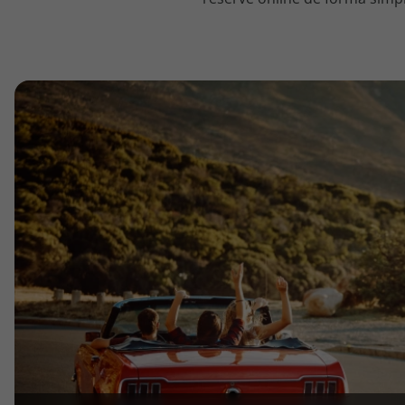
topatlantico@topatlantico.com