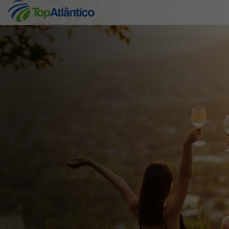
Hotéis Baratos
Destinos
Voos
Hotéis
Voos + Hotel
Pacotes de Férias
Disneyland ® Paris
Escapadinhas