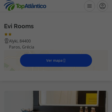
Evi Rooms
Destinos
Alyki, 84400
Voos
Paros, Grécia
Hotéis
Ver mapa
Voos + Hotel
Pacotes de Férias
Disneyland ® Paris
Escapadinhas