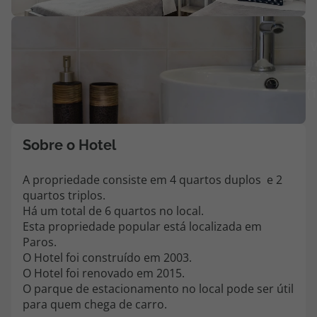
Agências
V
m
Contactos
fo
(
Apoio ao cliente em Portugal
218 925 471
Custo de uma chamada para a rede fixa nacional.
Sobre o Hotel
Apoio ao cliente no Estrangeiro
218 925 471
A propriedade consiste em 4 quartos duplos e 2
quartos triplos.
Custo de uma chamada para a rede fixa nacional.
Há um total de 6 quartos no local.
A sua agência de viagens Top Atlântico tem a preocupação de estar
Esta propriedade popular está localizada em
sempre mais perto de si, para maior comodidade e total facilidade
Paros.
na marcação das suas viagens, tem ainda ao seu dispor o nosso call
O Hotel foi construído em 2003.
center a funcionar todos os dias úteis das 10:00 às 20:00 e Sábado
O Hotel foi renovado em 2015.
das 10:00 às 14:00.
O parque de estacionamento no local pode ser útil
para quem chega de carro.