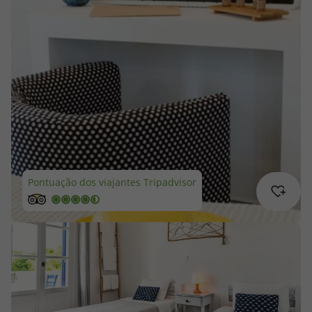
Cruzeiros
Promoções
Especialistas
Cheque Viagem
Rede de Lojas
Pontuação dos viajantes Tripadvisor
Blog TopViagens
Área de Cliente