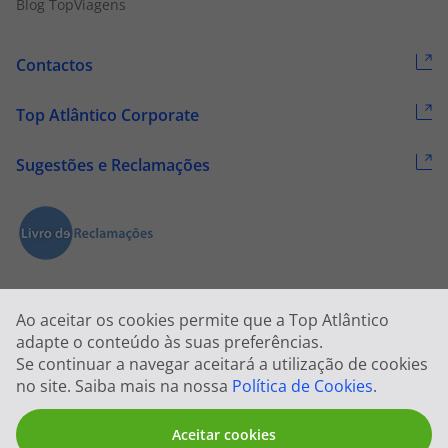
Blog TopViagens
Contactos
Top Atlântico Corporate
Sugestões e Reclamações
Ao aceitar os cookies permite que a Top Atlântico
adapte o conteúdo às suas preferências.
Se continuar a navegar aceitará a utilização de cookies
2026 © Todos os direitos reservados:
Top Atlântico, Viagens e Turismo
no site. Saiba mais na nossa
Política de Cookies
.
S.A. – RNAVT 1833
Aceitar cookies