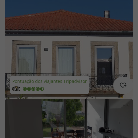
Cruzeiros
Promoções
Especialistas
Cheque Viagem
Rede de Lojas
Pontuação dos viajantes Tripadvisor
Blog TopViagens
Área de Cliente