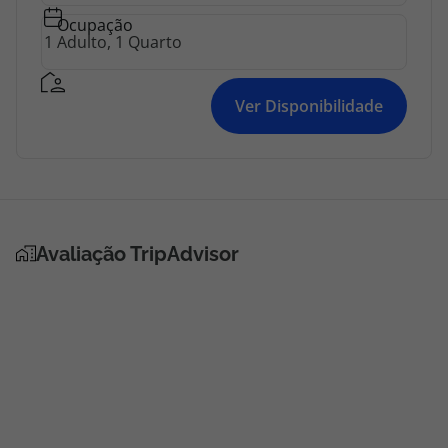
topatlantico@topatlantico.com
Ocupação
Ver Disponibilidade
Avaliação TripAdvisor