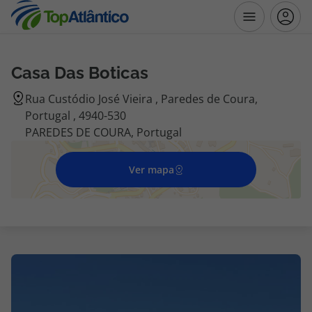
Casa Das Boticas
Destinos
Rua Custódio José Vieira , Paredes de Coura,
Portugal , 4940-530
Voos
PAREDES DE COURA, Portugal
Hotéis
Ver mapa
Voos + Hotel
Pacotes de Férias
Disneyland ® Paris
Escapadinhas