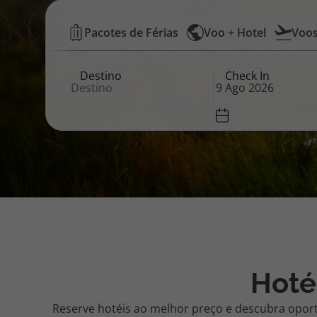
Hotéis
Pacotes de Férias
Voo + Hotel
Voo
Pacotes de Férias
Cheque V
Baratos
Destino
Check In
|
Disneyland ® Paris
Blog TopV
Top
Atlântico
Hoté
Reserve hotéis ao melhor preço e descubra opor