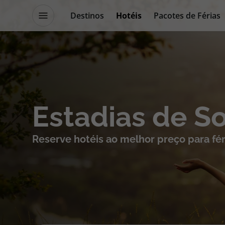
Destinos
Hotéis
Pacotes de Férias
Promoções
Blog TopViagens
Destinos
Escapadi
Estadias de S
Voos
Cruzeiros
Reserve hotéis ao melhor preço para fér
Hotéis
Promoçõe
Voos + Hotel
Especialis