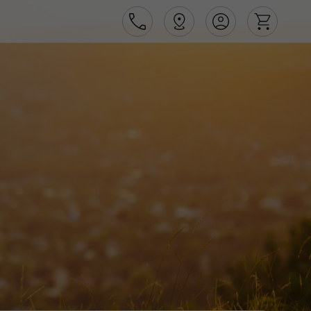
Área de Cliente
Agências
Contactos
Apoio ao cliente em Portugal
218 925 471
Apoio ao cliente no Estrangeiro