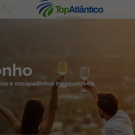
Hotéis Baratos
nhas
onho
ias e escapadinhas inesquecíveis
s
tas