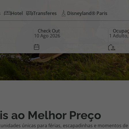
s
Hotel
Transferes
Disneyland® Paris
iagem
Check Out
Ocupa
iagens
is ao Melhor Preço
tunidades únicas para férias, escapadinhas e momentos de