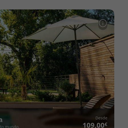
Desde
a
109,00
 do mundo.