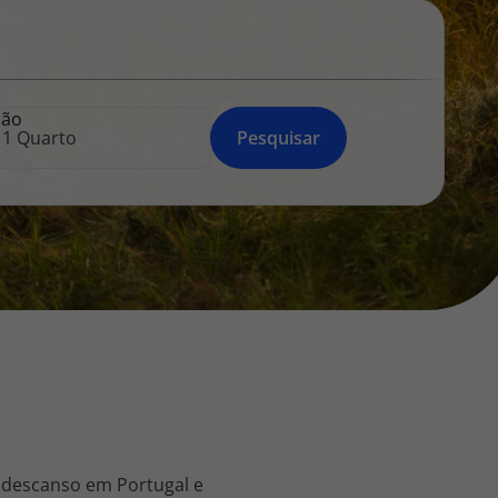
218 925 471
A sua agência de viagens Top Atlântico tem a preocupação de
estar sempre mais perto de si, para maior comodidade e total
facilidade na marcação das suas viagens, tem ainda ao seu
ção
dispor o nosso call center a funcionar todos os dias úteis das
Pesquisar
10:00 às 20:00 e Sábado das 10:00 às 14:00.
 descanso em Portugal e