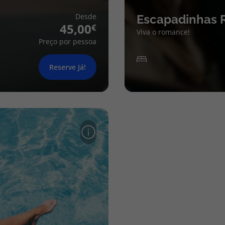
Desde
Escapadinhas 
45,00
Viva o romance!
Preço por pessoa
Reserve Já!