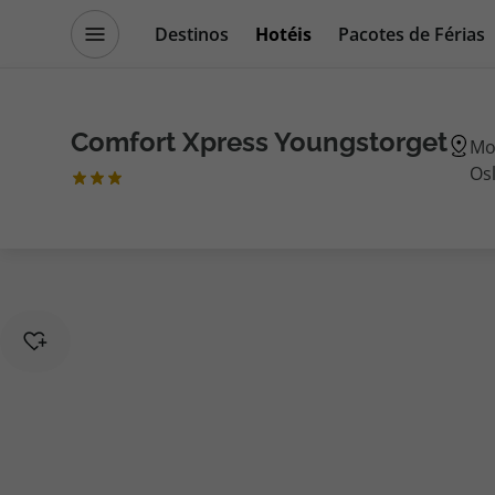
Destinos
Hotéis
Pacotes de Férias
Promoções
Blog TopViagens
Comfort Xpress Youngstorget
Mol
Os
Destinos
Escapadi
Voos
Cruzeiros
Hotéis
Promoçõe
Voos + Hotel
Especialis