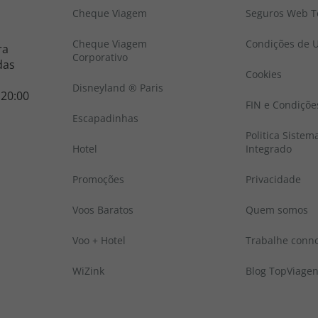
Cheque Viagem
Seguros Web To
Cheque Viagem
Condições de U
ra
Corporativo
das
Cookies
Disneyland ® Paris
 20:00
FIN e Condiçõe
Escapadinhas
Politica Sistem
Hotel
Integrado
Promoções
Privacidade
Voos Baratos
Quem somos
Voo + Hotel
Trabalhe conn
WiZink
Blog TopViage