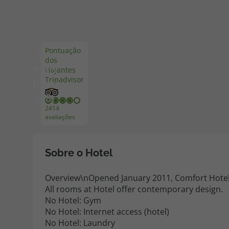
Pacotes de Férias
Cheque V
Pontuação
Ver
dos
Disneyland ® Paris
Blog TopV
mais
viajantes
Tripadvisor
fotos
(28)
2414
avaliações
Sobre o Hotel
Overview\nOpened January 2011, Comfort Hotel X
All rooms at Hotel offer contemporary design.
No Hotel: Gym
No Hotel: Internet access (hotel)
No Hotel: Laundry