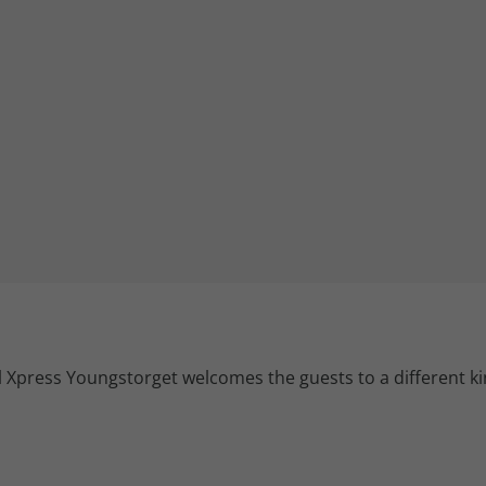
iagem
iagens
press Youngstorget welcomes the guests to a different kin