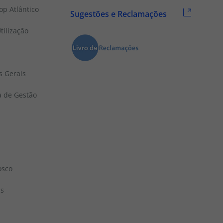
p Atlântico
Sugestões e Reclamações
tilização
s Gerais
a de Gestão
osco
ns