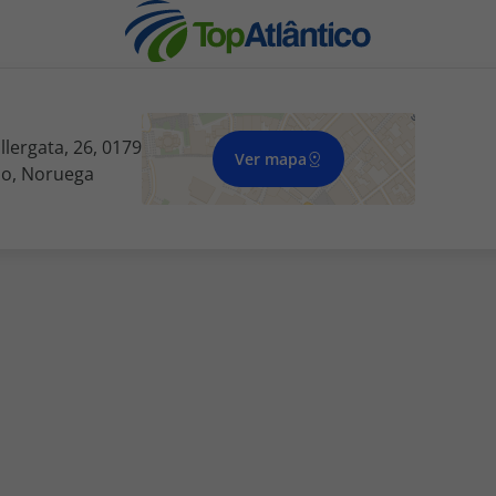
lergata, 26, 0179
Ver mapa
lo, Noruega
nhas
s
tas