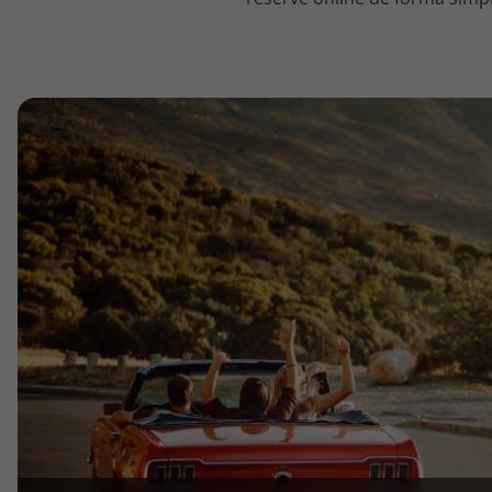
topatlantico@topatlantico.com