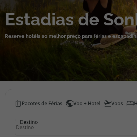
Cruzeiros
Estadias de So
Promoções
Reserve hotéis ao melhor preço para férias e escapadin
Especialistas
Cheque Viagem
Rede de Lojas
Blog TopViagens
Hotéis
Pacotes de Férias
Voo + Hotel
Voos
H
Baratos
Área de Cliente
Destino
|