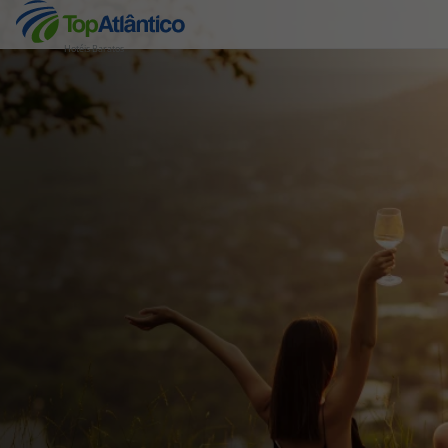
Hotéis Baratos
Destinos
Voos
Hotéis
Voos + Hotel
Pacotes de Férias
Disneyland ® Paris
Escapadinhas