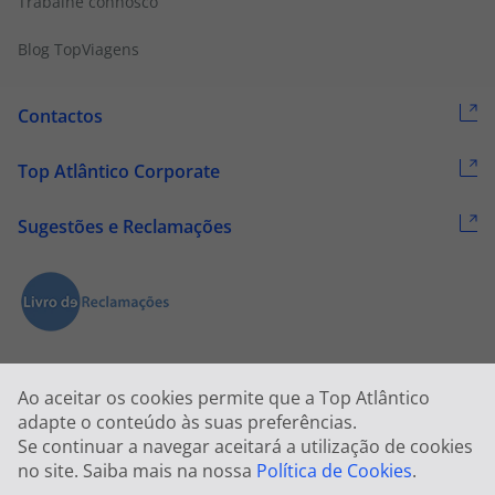
Trabalhe connosco
Blog TopViagens
Contactos
Top Atlântico Corporate
Sugestões e Reclamações
Ao aceitar os cookies permite que a Top Atlântico
adapte o conteúdo às suas preferências.
Se continuar a navegar aceitará a utilização de cookies
2026 © Todos os direitos reservados:
Top Atlântico, Viagens e Turismo
no site. Saiba mais na nossa
Política de Cookies
.
S.A. – RNAVT 1833