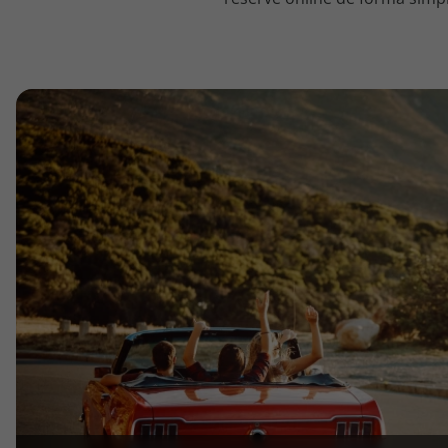
topatlantico@topatlantico.com