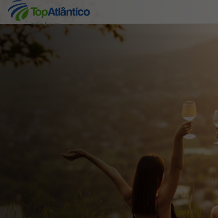
Hotéis Baratos
Destinos
Voos
Hotéis
Voos + Hotel
Pacotes de Férias
Disneyland ® Paris
Escapadinhas