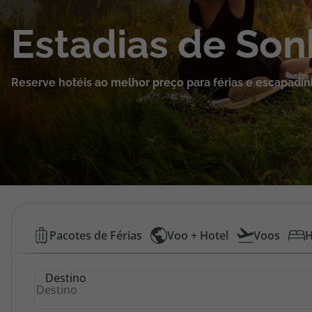
Cruzeiros
Estadias de So
Promoções
Reserve hotéis ao melhor preço para férias e escapadin
Especialistas
Cheque Viagem
Rede de Lojas
Blog TopViagens
Hotéis
Pacotes de Férias
Voo + Hotel
Voos
H
Baratos
Área de Cliente
Destino
|