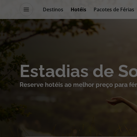
Destinos
Hotéis
Pacotes de Férias
Promoções
Blog TopViagens
Destinos
Escapadi
Estadias de S
Voos
Cruzeiros
Reserve hotéis ao melhor preço para fér
Hotéis
Promoçõe
Voos + Hotel
Especialis