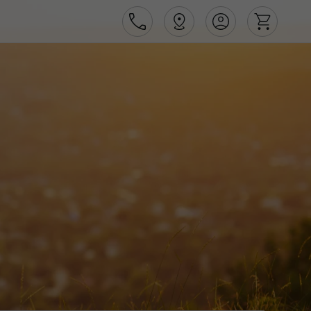
Área de Cliente
Agências
Contactos
Apoio ao cliente em Portugal
218 925 471
Apoio ao cliente no Estrangeiro