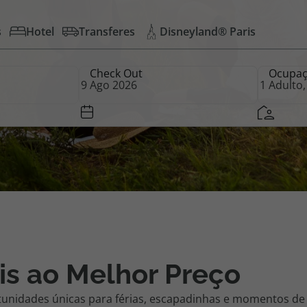
s
Hotel
Transferes
Disneyland® Paris
iagem
Check Out
Ocupa
iagens
is ao Melhor Preço
tunidades únicas para férias, escapadinhas e momentos de