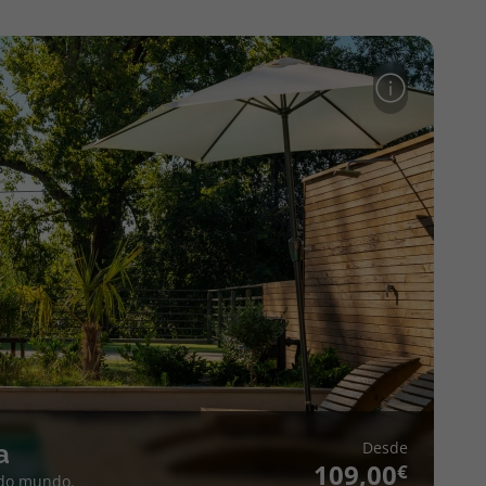
Desde
a
109,00
 do mundo.