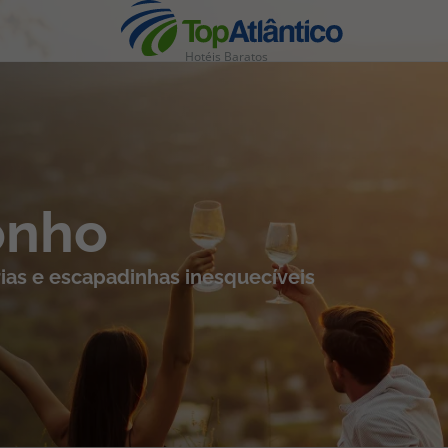
Hotéis Baratos
nhas
onho
ias e escapadinhas inesquecíveis
s
tas