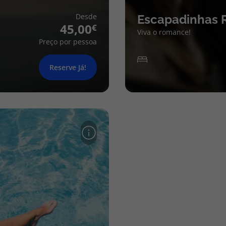
Desde
Escapadinhas 
45,00
Viva o romance!
Preço por pessoa
Reserve Já!