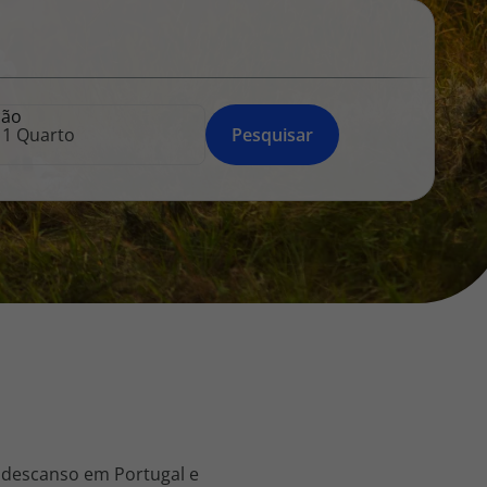
218 925 471
A sua agência de viagens Top Atlântico tem a preocupação de
estar sempre mais perto de si, para maior comodidade e total
facilidade na marcação das suas viagens, tem ainda ao seu
ção
dispor o nosso call center a funcionar todos os dias úteis das
Pesquisar
10:00 às 20:00 e Sábado das 10:00 às 14:00.
 descanso em Portugal e