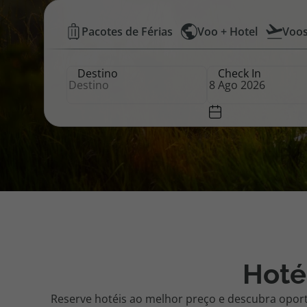
Hotéis
Pacotes de Férias
Voo + Hotel
Voo
Pacotes de Férias
Cheque V
Baratos
Destino
Check In
|
Disneyland ® Paris
Blog TopV
Top
Atlântico
Hoté
Reserve hotéis ao melhor preço e descubra opor