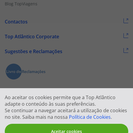
Blog TopViagens
Contactos
Top Atlântico Corporate
Sugestões e Reclamações
Ao aceitar os cookies permite que a Top Atlântico
adapte o conteúdo às suas preferências.
Se continuar a navegar aceitará a utilização de cookies
2026 © Todos os direitos reservados:
Top Atlântico, Viagens e Turismo
no site. Saiba mais na nossa
Política de Cookies
.
S.A. – RNAVT 1833
Aceitar cookies