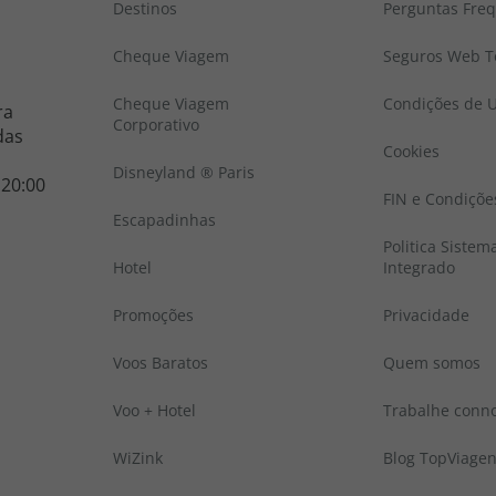
Destinos
Perguntas Fre
Cheque Viagem
Seguros Web To
Cheque Viagem
Condições de U
ra
Corporativo
das
Cookies
Disneyland ® Paris
 20:00
FIN e Condiçõe
Escapadinhas
Politica Sistem
Hotel
Integrado
Promoções
Privacidade
Voos Baratos
Quem somos
Voo + Hotel
Trabalhe conn
WiZink
Blog TopViage