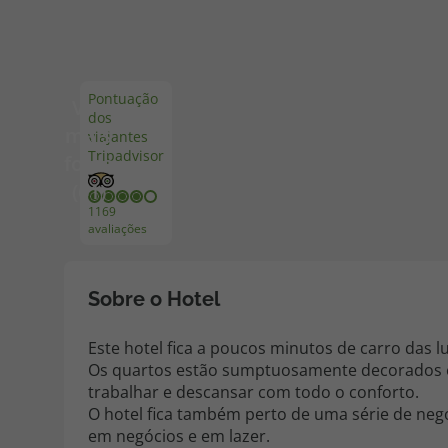
Pacotes de Férias
Cheque V
Pontuação
Ver
dos
Disneyland ® Paris
Blog TopV
mais
viajantes
Tripadvisor
fotos
(61)
1169
avaliações
Sobre o Hotel
Este hotel fica a poucos minutos de carro das 
Os quartos estão sumptuosamente decorados 
trabalhar e descansar com todo o conforto.
O hotel fica também perto de uma série de negó
em negócios e em lazer.