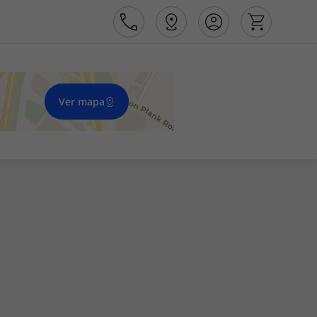
Ver mapa
Área de Cliente
Agências
Contactos
Apoio ao cliente em Portugal
218 925 471
Apoio ao cliente no Estrangeiro