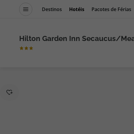
Destinos
Hotéis
Pacotes de Férias
Promoções
Blog TopViagens
Hilton Garden Inn Secaucus/Me
Destinos
Escapadi
Voos
Cruzeiros
Hotéis
Promoçõe
Voos + Hotel
Especialis