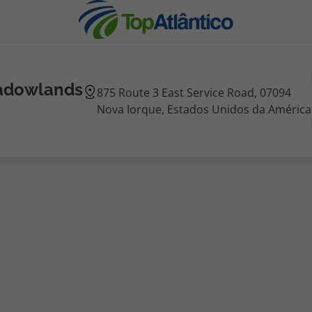
adowlands
875 Route 3 East Service Road, 07094
Nova Iorque, Estados Unidos da América
nhas
s
tas