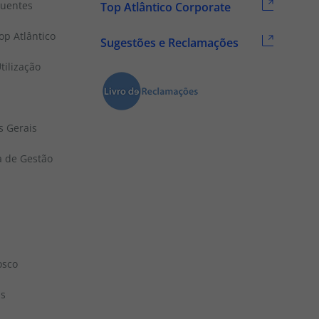
quentes
Top Atlântico Corporate
p Atlântico
Sugestões e Reclamações
tilização
s Gerais
a de Gestão
osco
ns