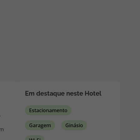
218 925 471
A sua agência de viagens Top Atlântico tem a preocupação de
estar sempre mais perto de si, para maior comodidade e total
facilidade na marcação das suas viagens, tem ainda ao seu
dispor o nosso call center a funcionar todos os dias úteis das
10:00 às 20:00 e Sábado das 10:00 às 14:00.
Em destaque neste Hotel
Estacionamento
o
Garagem
Ginásio
em