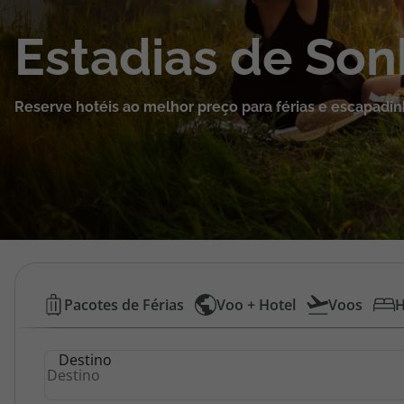
Cruzeiros
Estadias de So
Promoções
Reserve hotéis ao melhor preço para férias e escapadin
Especialistas
Cheque Viagem
Rede de Lojas
Blog TopViagens
Hotéis
Pacotes de Férias
Voo + Hotel
Voos
H
Baratos
Área de Cliente
Destino
|