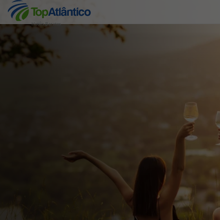
Hotéis Baratos
Destinos
Voos
Hotéis
Voos + Hotel
Pacotes de Férias
Disneyland ® Paris
Escapadinhas