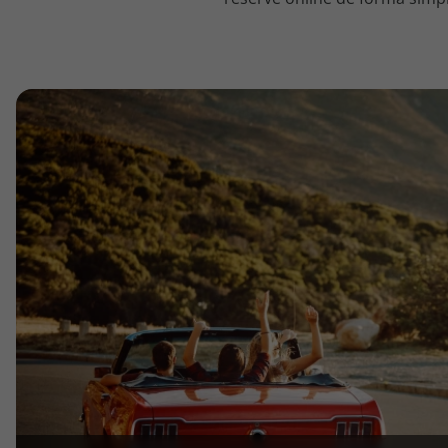
topatlantico@topatlantico.com