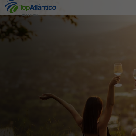
Hotéis Baratos
Destinos
Voos
Hotéis
Voos + Hotel
Pacotes de Férias
Disneyland ® Paris
Escapadinhas