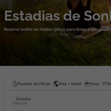
Cruzeiros
Estadias de So
Promoções
Reserve hotéis ao melhor preço para férias e escapadin
Especialistas
Cheque Viagem
Rede de Lojas
Blog TopViagens
Hotéis
Pacotes de Férias
Voo + Hotel
Voos
H
Baratos
Área de Cliente
Destino
|