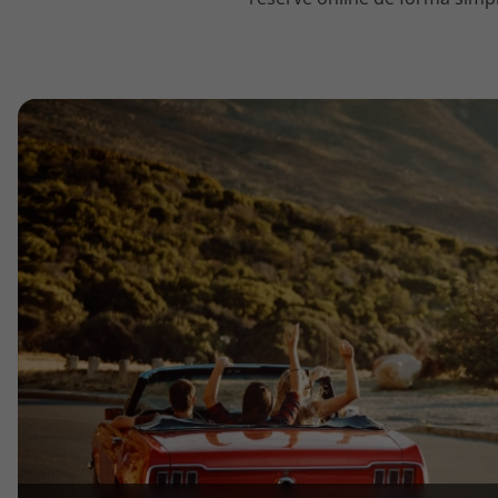
topatlantico@topatlantico.com