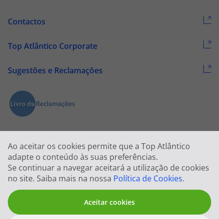
Contactos
Top Atlântico Corporate
Sugestões e Reclamações
Ao aceitar os cookies permite que a Top Atlântico
adapte o conteúdo às suas preferências.
Se continuar a navegar aceitará a utilização de cookies
2026 © Todos os direitos reservados:
Top Atlântico, Viagens e Turismo
no site. Saiba mais na nossa
Política de Cookies
.
S.A. – RNAVT 1833
Aceitar cookies