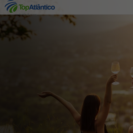
Hotéis Baratos
Destinos
Voos
Hotéis
Voos + Hotel
Pacotes de Férias
Disneyland ® Paris
Escapadinhas