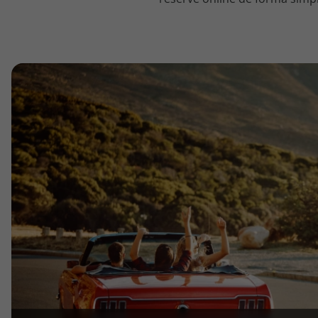
topatlantico@topatlantico.com