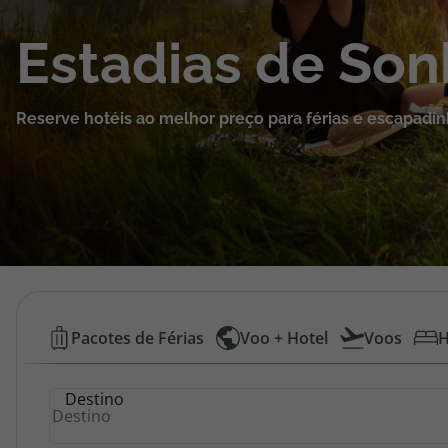
Cruzeiros
Estadias de So
Promoções
Reserve hotéis ao melhor preço para férias e escapadin
Especialistas
Cheque Viagem
Rede de Lojas
Blog TopViagens
Hotéis
Pacotes de Férias
Voo + Hotel
Voos
H
Baratos
Área de Cliente
Destino
|