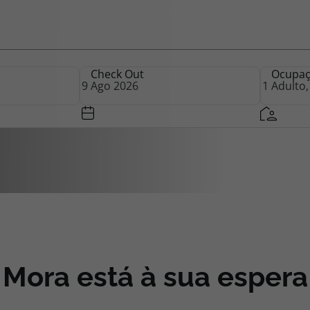
iagem
Check Out
Ocupa
iagens
Mora está à sua espera