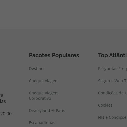
Pacotes Populares
Top Atlânt
Destinos
Perguntas Fre
Cheque Viagem
Seguros Web To
Cheque Viagem
Condições de U
ra
Corporativo
das
Cookies
Disneyland ® Paris
 20:00
FIN e Condiçõe
Escapadinhas