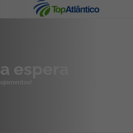
nhas
ua espera
alojamentos!
s
tas