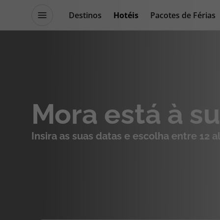
Destinos
Hotéis
Pacotes de Férias
Promoções
Blog TopViagens
Destinos
Escapadi
Mora está à s
Voos
Cruzeiros
Insira as suas datas e escolha entre 12 
Hotéis
Promoçõe
Voos + Hotel
Especialis