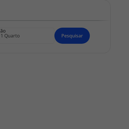
218 925 471
A sua agência de viagens Top Atlântico tem a preocupação de
estar sempre mais perto de si, para maior comodidade e total
facilidade na marcação das suas viagens, tem ainda ao seu
ção
dispor o nosso call center a funcionar todos os dias úteis das
Pesquisar
10:00 às 20:00 e Sábado das 10:00 às 14:00.