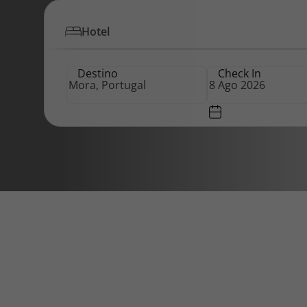
Hotel
Pacotes de Férias
Cheque V
Destino
Check In
Disneyland ® Paris
Blog TopV