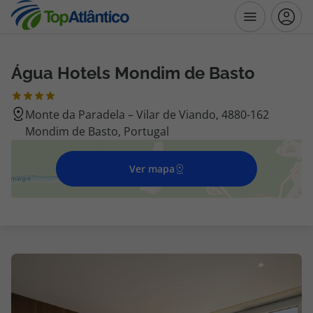
Água Hotels Mondim de Basto
Destinos
Monte da Paradela – Vilar de Viando, 4880-162
Voos
Mondim de Basto, Portugal
Hotéis
Ver mapa
Voos + Hotel
Pacotes de Férias
Disneyland ® Paris
Escapadinhas