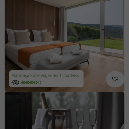
Cruzeiros
Promoções
Especialistas
Cheque Viagem
Rede de Lojas
Pontuação dos viajantes Tripadvisor
Blog TopViagens
Área de Cliente