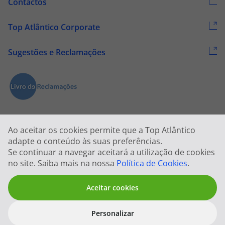
Contactos
Top Atlântico Corporate
Sugestões e Reclamações
Ao aceitar os cookies permite que a Top Atlântico
adapte o conteúdo às suas preferências.
Se continuar a navegar aceitará a utilização de cookies
2026 © Todos os direitos reservados:
Top Atlântico, Viagens e Turismo
no site. Saiba mais na nossa
Política de Cookies
.
S.A. – RNAVT 1833
Aceitar cookies
Personalizar