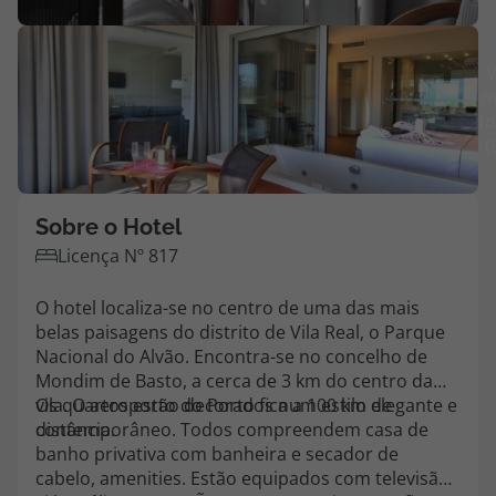
Agências
V
m
Contactos
fo
(
Apoio ao cliente em Portugal
218 925 471
Custo de uma chamada para a rede fixa nacional.
Sobre o Hotel
Apoio ao cliente no Estrangeiro
Licença Nº 817
218 925 471
O hotel localiza-se no centro de uma das mais
Custo de uma chamada para a rede fixa nacional.
belas paisagens do distrito de Vila Real, o Parque
A sua agência de viagens Top Atlântico tem a preocupação de estar
Nacional do Alvão. Encontra-se no concelho de
sempre mais perto de si, para maior comodidade e total facilidade
Mondim de Basto, a cerca de 3 km do centro da
na marcação das suas viagens, tem ainda ao seu dispor o nosso call
vila. O aeroporto do Porto fica a 100 km de
Os quartos estão decorados num estilo elegante e
center a funcionar todos os dias úteis das 10:00 às 20:00 e Sábado
distância.
contemporâneo. Todos compreendem casa de
das 10:00 às 14:00.
banho privativa com banheira e secador de
cabelo, amenities. Estão equipados com televisão