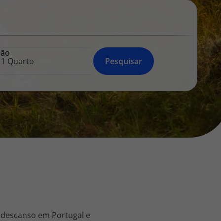
218 925 471
A sua agência de viagens Top Atlântico tem a preocupação de
estar sempre mais perto de si, para maior comodidade e total
facilidade na marcação das suas viagens, tem ainda ao seu
ção
dispor o nosso call center a funcionar todos os dias úteis das
Pesquisar
10:00 às 20:00 e Sábado das 10:00 às 14:00.
 descanso em Portugal e