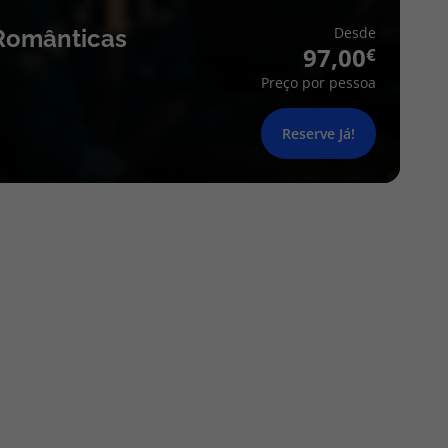
Desde
Românticas
97,00
Preço por pessoa
Reserve Já!