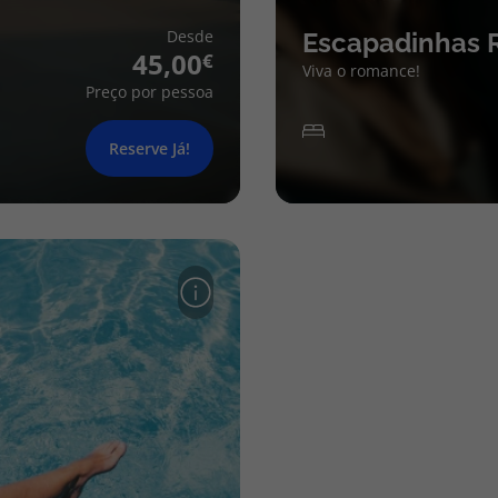
Desde
Escapadinhas 
45,00
Viva o romance!
Preço por pessoa
Reserve Já!