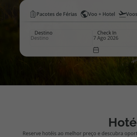
Hotéis
Pacotes de Férias
Voo + Hotel
Voo
Pacotes de Férias
Cheque V
Baratos
Destino
Check In
|
Disneyland ® Paris
Blog TopV
Top
Atlântico
Hoté
Reserve hotéis ao melhor preço e descubra opor