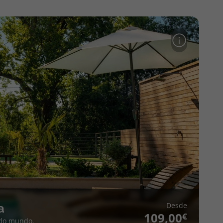
Desde
a
109,00
 do mundo.