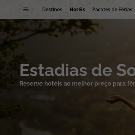
Destinos
Hotéis
Pacotes de Férias
Promoções
Blog TopViagens
Destinos
Escapadi
Estadias de S
Voos
Cruzeiros
Reserve hotéis ao melhor preço para fér
Hotéis
Promoçõe
Voos + Hotel
Especialis