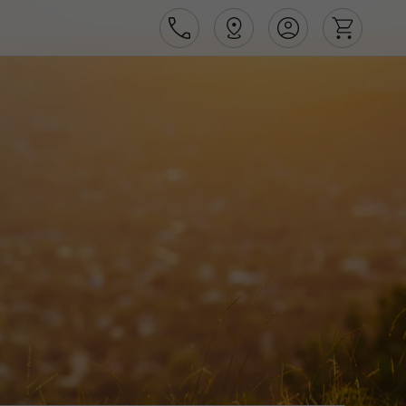
Área de Cliente
Agências
Contactos
Apoio ao cliente em Portugal
218 925 471
Apoio ao cliente no Estrangeiro