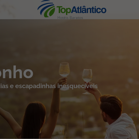
Hotéis Baratos
nhas
onho
ias e escapadinhas inesquecíveis
s
tas