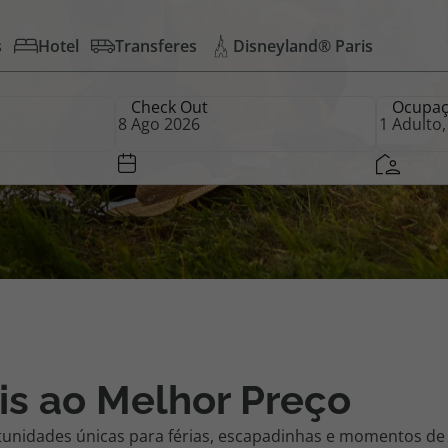
s
Hotel
Transferes
Disneyland® Paris
iagem
Check Out
Ocupa
iagens
is ao Melhor Preço
tunidades únicas para férias, escapadinhas e momentos de