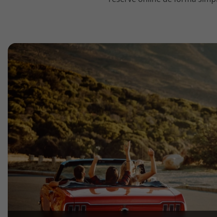
topatlantico@topatlantico.com