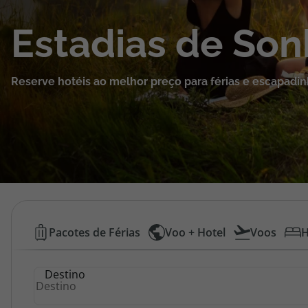
Cruzeiros
Estadias de So
Promoções
Reserve hotéis ao melhor preço para férias e escapadin
Especialistas
Cheque Viagem
Rede de Lojas
Blog TopViagens
Hotéis
Pacotes de Férias
Voo + Hotel
Voos
H
Baratos
Área de Cliente
Destino
|