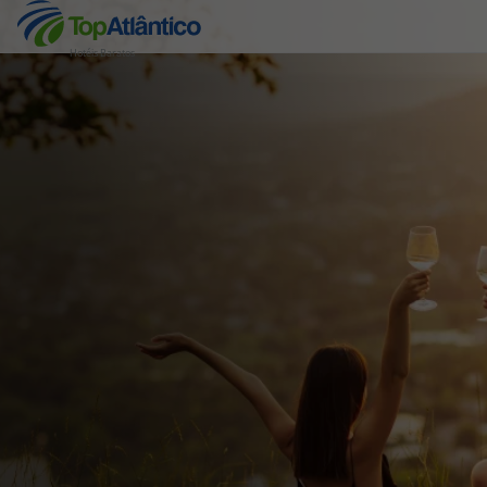
Hotéis Baratos
Destinos
Voos
Hotéis
Voos + Hotel
Pacotes de Férias
Disneyland ® Paris
Escapadinhas