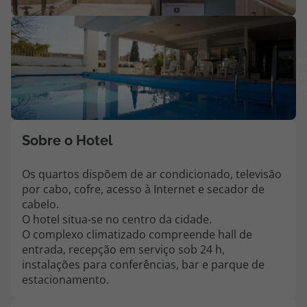
Agências
V
m
Contactos
fo
(
Apoio ao cliente em Portugal
218 925 471
Custo de uma chamada para a rede fixa nacional.
Sobre o Hotel
Apoio ao cliente no Estrangeiro
218 925 471
Os quartos dispõem de ar condicionado, televisão
por cabo, cofre, acesso à Internet e secador de
Custo de uma chamada para a rede fixa nacional.
cabelo.
A sua agência de viagens Top Atlântico tem a preocupação de estar
O hotel situa-se no centro da cidade.
sempre mais perto de si, para maior comodidade e total facilidade
O complexo climatizado compreende hall de
na marcação das suas viagens, tem ainda ao seu dispor o nosso call
entrada, recepção em serviço sob 24 h,
center a funcionar todos os dias úteis das 10:00 às 20:00 e Sábado
instalações para conferências, bar e parque de
das 10:00 às 14:00.
estacionamento.