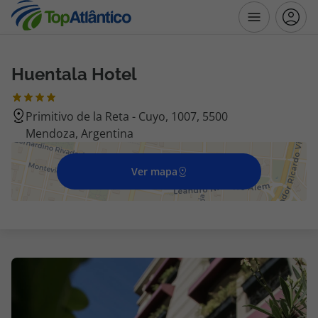
Huentala Hotel
Destinos
Primitivo de la Reta - Cuyo, 1007, 5500
Voos
Mendoza, Argentina
Hotéis
Ver mapa
Voos + Hotel
Pacotes de Férias
Disneyland ® Paris
Escapadinhas