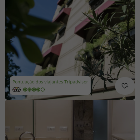
Cruzeiros
Promoções
Especialistas
Cheque Viagem
Rede de Lojas
Pontuação dos viajantes Tripadvisor
Blog TopViagens
Área de Cliente