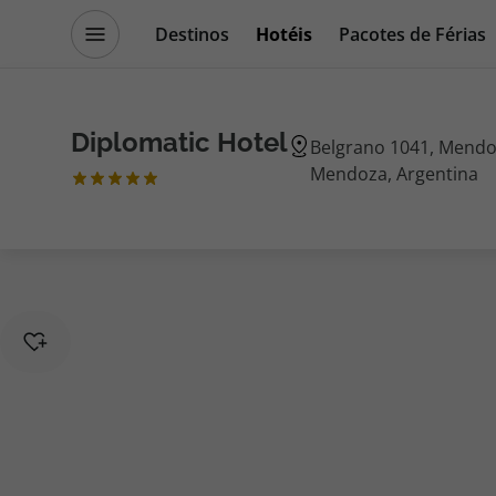
Destinos
Hotéis
Pacotes de Férias
Promoções
Blog TopViagens
Diplomatic Hotel
Belgrano 1041, Mendoz
Mendoza, Argentina
Destinos
Escapadi
Voos
Cruzeiros
Hotéis
Promoçõe
Voos + Hotel
Especialis