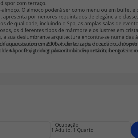
 dispor com terraço.
almoço. O almoço poderá ser como menu ou em buffet e o j
 apresenta pormenores requintados de elegância e classe,
s de qualidade, incluindo o Spa, as amplas salas de evento
osos, os diferentes tipos de mármore e os lustres em crista
, a sua deslumbrante arquitectura encontra-se numa das á
l foi construído em 2009, é climatizado e recebe os hóspe
r aquecida com snack-bar, do terraço, do solário, do centro
b 24 h, cofre, guichet para câmbio monetário, bengaleiro e
 de vapor. Existem igualmente ao dispor tratamentos de m
s, serviço de lavandaria, parque de estacionamento, garage
Ocupação