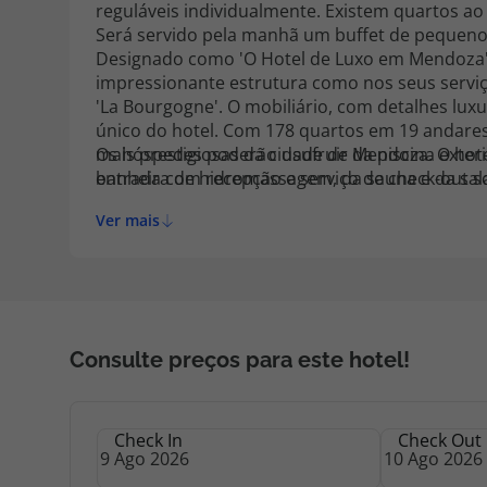
reguláveis individualmente. Existem quartos ao
Será servido pela manhã um buffet de pequeno-
Designado como 'O Hotel de Luxo em Mendoza',
impressionante estrutura como nos seus serviço
'La Bourgogne'. O mobiliário, com detalhes luxu
único do hotel. Com 178 quartos em 19 andares
mais prestigiosas da cidade de Mendoza. O hote
Os hóspedes poderão usufruir da piscina exterio
entrada com recepção e serviço de check-out so
banheira de hidromassagem, da sauna e da sala
também de café, bar, acesso à Internet sem fio
Ver mais
bicicletas.
Consulte preços para este hotel!
Check In
Check Out