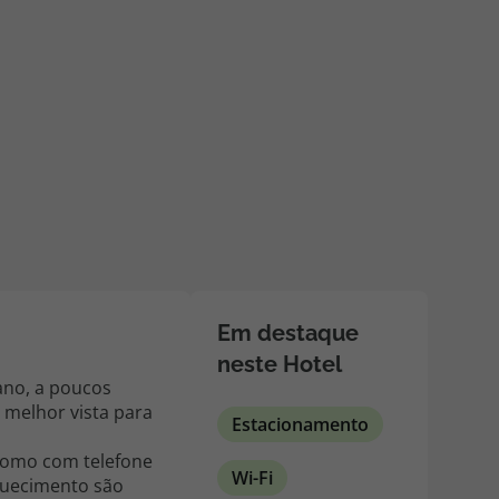
218 925 471
A sua agência de viagens Top Atlântico tem a preocupação de
estar sempre mais perto de si, para maior comodidade e total
facilidade na marcação das suas viagens, tem ainda ao seu
dispor o nosso call center a funcionar todos os dias úteis das
10:00 às 20:00 e Sábado das 10:00 às 14:00.
Em destaque
neste Hotel
ano, a poucos
a melhor vista para
Estacionamento
como com telefone
Wi-Fi
aquecimento são