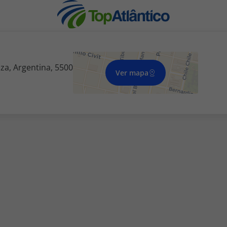
a, Argentina, 5500
Ver mapa
nhas
s
tas