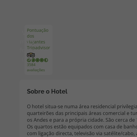
Pacotes de Férias
Cheque V
Pontuação
Ver
dos
Disneyland ® Paris
Blog TopV
mais
viajantes
Tripadvisor
fotos
(49)
3584
avaliações
Sobre o Hotel
O hotel situa-se numa área residencial privile
quarteirões das principais áreas comercial e tur
os Andes e para a própria cidade. São cerca de
Os quartos estão equipados com casa de banho
com ligação directa, televisão via satélite/cabo