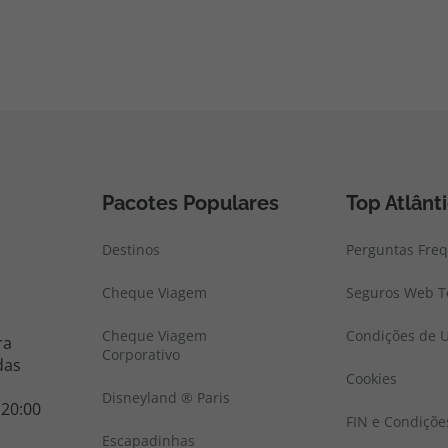
Pacotes Populares
Top Atlânt
Destinos
Perguntas Fre
Cheque Viagem
Seguros Web To
Cheque Viagem
Condições de U
ra
Corporativo
das
Cookies
Disneyland ® Paris
 20:00
FIN e Condiçõe
Escapadinhas