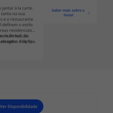
antar à la carte.
Saber mais sobre o
 tanto na sua
Hotel
s e o restaurante
l definem o estilo
reas residenciais
des num hall de
 de fitness, da
 elevador. Dispõe
assagens e de Spa.
m e aluguer de
Ver Disponibilidade