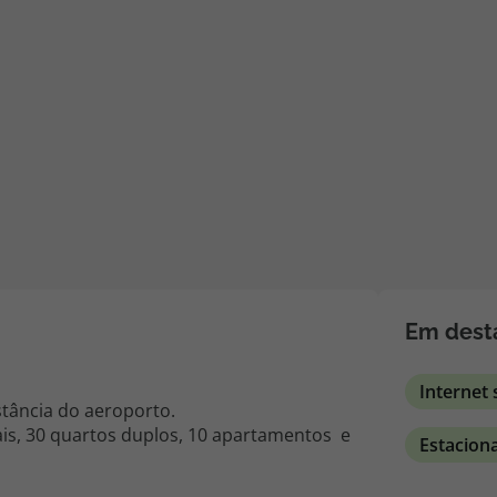
iagem
iagens
Em dest
Internet 
stância do aeroporto.
ais, 30 quartos duplos, 10 apartamentos e
Estacio