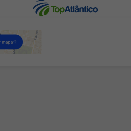
r mapa
nhas
s
tas