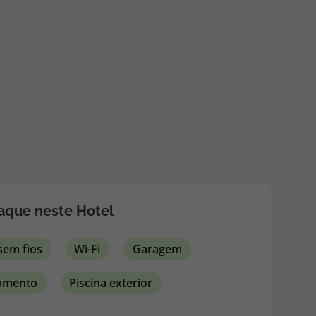
218 925 471
A sua agência de viagens Top Atlântico tem a preocupação de
estar sempre mais perto de si, para maior comodidade e total
facilidade na marcação das suas viagens, tem ainda ao seu
dispor o nosso call center a funcionar todos os dias úteis das
10:00 às 20:00 e Sábado das 10:00 às 14:00.
aque neste Hotel
sem fios
Wi-Fi
Garagem
namento
Piscina exterior