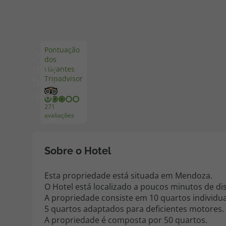
Pacotes de Férias
Cheque V
Pontuação
Ver
dos
Disneyland ® Paris
Blog TopV
mais
viajantes
Tripadvisor
fotos
(46)
271
avaliações
Sobre o Hotel
Esta propriedade está situada em Mendoza.
O Hotel está localizado a poucos minutos de di
A propriedade consiste em 10 quartos individu
5 quartos adaptados para deficientes motores.
A propriedade é composta por 50 quartos.