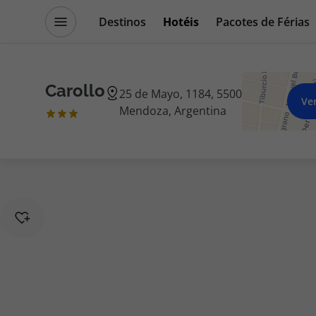
Destinos
Hotéis
Pacotes de Férias
Promoções
Blog TopViagens
Carollo
25 de Mayo, 1184, 5500
Ve
Mendoza, Argentina
Destinos
Escapadi
Voos
Cruzeiros
Hotéis
Promoçõe
Voos + Hotel
Especialis