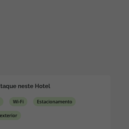
218 925 471
A sua agência de viagens Top Atlântico tem a preocupação de
estar sempre mais perto de si, para maior comodidade e total
facilidade na marcação das suas viagens, tem ainda ao seu
dispor o nosso call center a funcionar todos os dias úteis das
10:00 às 20:00 e Sábado das 10:00 às 14:00.
taque neste Hotel
Wi-Fi
Estacionamento
 exterior