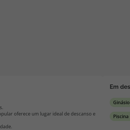
iagem
iagens
Em des
Ginásio
s.
pular oferece um lugar ideal de descanso e
Piscina
idade.