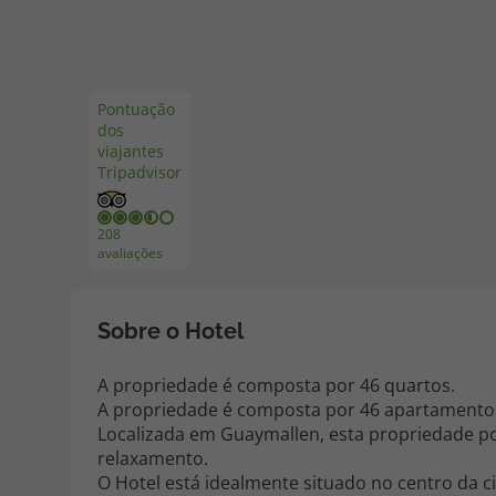
Pacotes de Férias
Cheque V
Pontuação
dos
Disneyland ® Paris
Blog TopV
viajantes
Tripadvisor
208
avaliações
Sobre o Hotel
A propriedade é composta por 46 quartos.
A propriedade é composta por 46 apartamento
Localizada em Guaymallen, esta propriedade po
relaxamento.
O Hotel está idealmente situado no centro da c