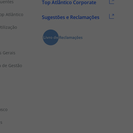
quentes
Top Atlântico Corporate
p Atlântico
Sugestões e Reclamações
tilização
s Gerais
a de Gestão
osco
ns