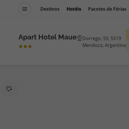
Destinos
Hotéis
Pacotes de Férias
Promoções
Blog TopViagens
Apart Hotel Maue
Dorrego, 93, 5519
Mendoza, Argentina
Destinos
Escapadi
Voos
Cruzeiros
Hotéis
Promoçõe
Voos + Hotel
Especialis