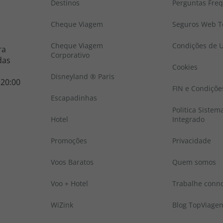
Destinos
Perguntas Fre
Cheque Viagem
Seguros Web To
Cheque Viagem
Condições de U
ra
Corporativo
das
Cookies
Disneyland ® Paris
 20:00
FIN e Condiçõe
Escapadinhas
Politica Sistem
Hotel
Integrado
Promoções
Privacidade
Voos Baratos
Quem somos
Voo + Hotel
Trabalhe conn
WiZink
Blog TopViage