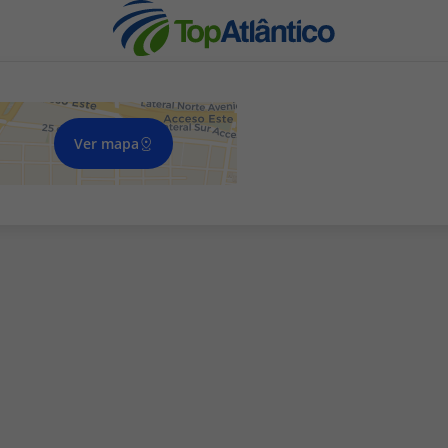
Ver mapa
nhas
s
tas